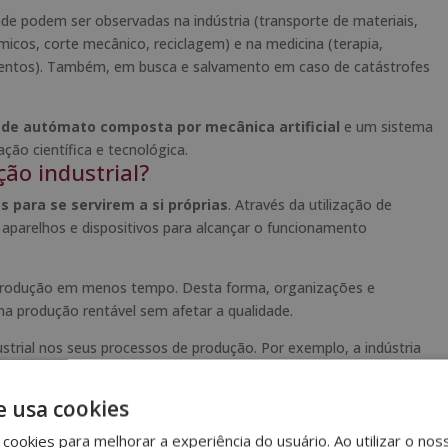
de podem ser observadas na indústria (transporte de materiais,
cos, corte mecânico, reciclagem) e na medicina (terapia,
imentos). Também, em busca e salvamento em caso de catástrofes
ade autómato composta por mecânica artificial
e um sistema
ação científica e tecnológica.
ão industrial?
 para se servirem a si próprias
. Através da utilização de
aparelhos e dispositivos para alcançar o funcionamento
s produção em menos tempo. Desta forma, organizações e
a produção rentável sem afetar a qualidade.
strial nos seus processos de produção. Por exemplo, a indústria
 de telecomunicações ou automóvel utilizaram esta tecnologia e
e usa cookies
tica
cookies para melhorar a experiência do usuário. Ao utilizar o nos