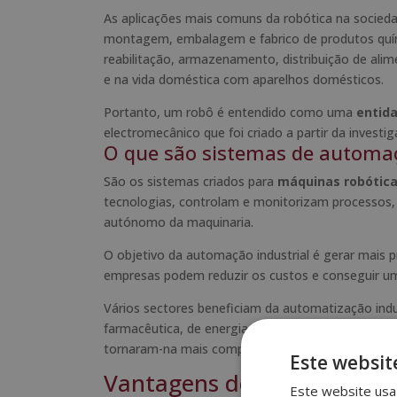
As aplicações mais comuns da robótica na socieda
montagem, embalagem e fabrico de produtos quími
reabilitação, armazenamento, distribuição de al
e na vida doméstica com aparelhos domésticos.
Portanto, um robô é entendido como uma
entid
electromecânico que foi criado a partir da investig
O que são sistemas de automaç
São os sistemas criados para
máquinas robóticas
tecnologias, controlam e monitorizam processos, 
autónomo da maquinaria.
O objetivo da automação industrial é gerar mai
empresas podem reduzir os custos e conseguir um
Vários sectores beneficiam da automatização indu
farmacêutica, de energias renováveis, alimentar,
tornaram-na mais competitiva.
Este websit
Vantagens de estudar robó
Este website usa 