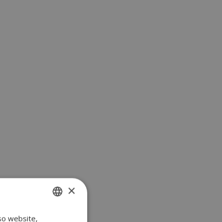
×
so website,
SPANISH