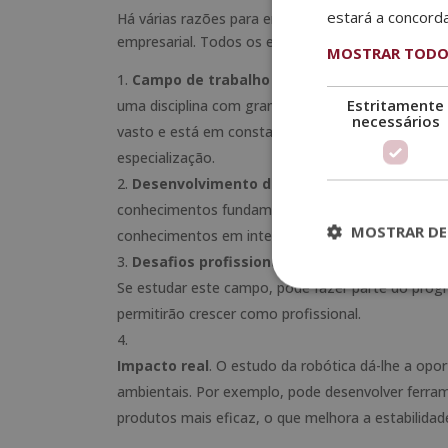
estará a concord
Há várias razões para entrar no excitante mundo 
empresarial. Todos os especialistas que queiram 
MOSTRAR TODOS
Campo de trabalho disponível
. O estudo da 
Estritamente
uma disciplina com grandes oportunidades de emp
necessários
vasto e está em constante evolução. Isto signif
especialização.
Desenvolvimento de um perfil multidiscipli
conhecimentos fundamentais de engenharia mecâni
MOSTRAR DE
conhecimentos em inteligência artificial, mecatró
Desafios profissionais contínuos
. O campo d
Se estudar este campo, pode fazer parte do progr
permitirão crescer como profissional.
Impacto real
. O estudo da robótica dá-lhe a opo
ambientais. Por exemplo, pode desenvolver ferram
produtos mais eficaz, o que melhora a estabilida