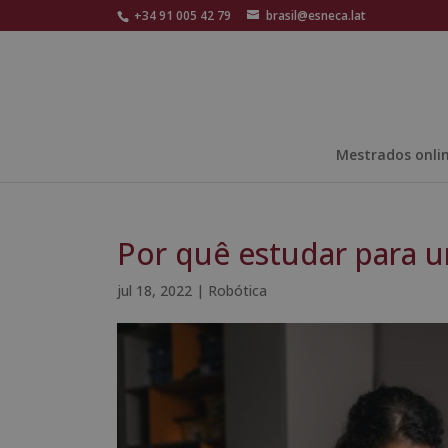
+34 91 005 42 79
brasil@esneca.lat
Mestrados onli
Por quê estudar para 
jul 18, 2022
|
Robótica