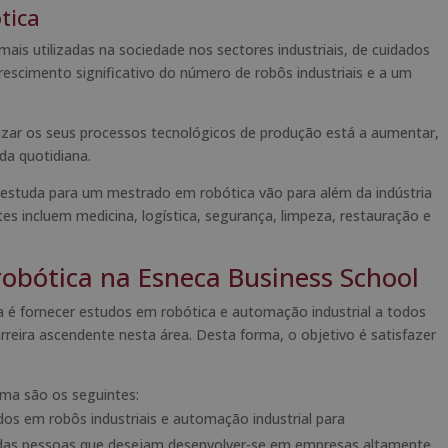
tica
ais utilizadas na sociedade nos sectores industriais, de cuidados
crescimento significativo do número de robôs industriais e a um
tizar os seus processos tecnológicos de produção está a aumentar,
da quotidiana.
 estuda para um mestrado em robótica vão para além da indústria
es incluem medicina, logística, segurança, limpeza, restauração e
bótica na Esneca Business School
é fornecer estudos em robótica e automação industrial a todos
reira ascendente nesta área. Desta forma, o objetivo é satisfazer
ama são os seguintes:
s em robôs industriais e automação industrial para
das pessoas que desejam desenvolver-se em empresas altamente