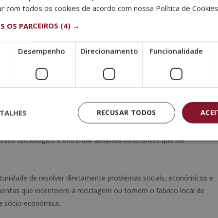
ar com todos os cookies de acordo com nossa Política de Cookies
da robótica e desenvolver uma profissão rodeada de inovação
estudar robótica fazem-no pelas seguintes razões:
 OS PARCEIROS
(4) →
robótica oferece um elevado retorno do investimento, visto que é
Desempenho
Direcionamento
Funcionalidade
rego. O campo da robótica e da automação industrial é muito
ica que existem muitas oportunidades de emprego nesta
nar
. A robótica cobre muitos campos profissionais e isto requer
ca, eléctrica e informática. Hoje em dia, requer também
TALHES
RECUSAR TODOS
ACE
nica, nanotecnologia e bioengenharia.
a robótica é muito interessante e continua a avançar rapidamente.
esso tecnológico e enfrentar desafios constantes que lhe
rtunidade de resolver diretamente problemas sociais, económicos e
entas que incentivem a reciclagem ou tornem o fabrico local de
de sócio-económica.