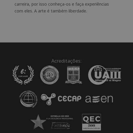
carreira, por isso conheça-os e faça experiências
com eles. A arte é também liberdade.
Acreditações: