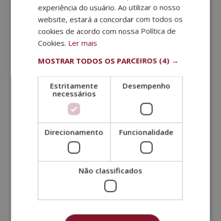
experiência do usuário. Ao utilizar o nosso
registo arqueológico, pois a pele geralmente não é
PORTUGUESE
website, estará a concordar com todos os
preservada, a tatuagem existe quase desde o início
cookies de acordo com nossa Política de
dos tempos.
Cookies.
Ler mais
Em 1991, alguns alpinistas alemães encontraram um
MOSTRAR TODOS OS PARCEIROS
(4) →
cadáver preservado pelo frio extremo nos Alpes
de
Ötztal
. A análise forense dos restos mortais
revelou que ele tinha mais de 5.000 anos.
Özti
, o
Estritamente
Desempenho
necessários
nome dado à múmia em homenagem ao vale onde
foi encontrada, era o cadáver de um homem
calcolítico.
Direcionamento
Funcionalidade
A pele desta múmia tinha 61 tatuagens, pequenas
linhas paralelas de 2 ou 3 cm que estão relacionadas
com a artrite que sofreu. Acredita-se que tenha sido
Não classificados
uma tatuagem feita com fins
mágico terapêuticos.
Técnicas de tatuagem
Handpoke
Existem diferentes tipos de tatuagens artesanais
que variam de acordo com as culturas ou tatuagens
tradicionais. Aqui estão algumas técnicas usadas em