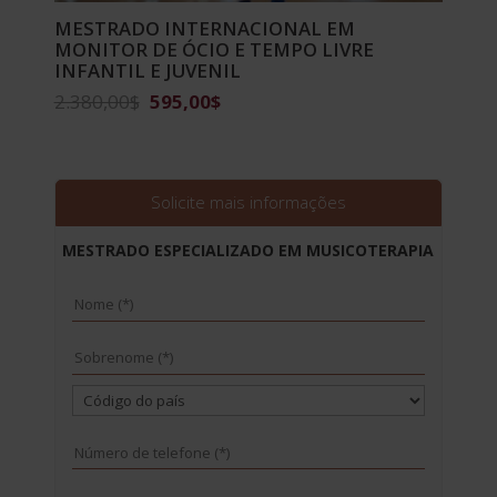
MESTRADO INTERNACIONAL EM
MONITOR DE ÓCIO E TEMPO LIVRE
INFANTIL E JUVENIL
O
O
2.380,00
$
595,00
$
preço
preço
original
atual
era:
é:
2.380,00$.
595,00$.
Solicite mais informações
MESTRADO ESPECIALIZADO EM MUSICOTERAPIA