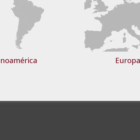
 o aluno dentro de um máximo de 48 horas após a inscrição para ori
Desempenho
Direcionamento
Funcionalidade
uer duvidas ou perguntas que possam surgir.
 aluno receberá um diploma que certifica o “MESTRADO INTERN
TALHES
RECUSAR TODOS
ACE
inoamérica
Europ
tuição espanhola em formação e qualidade.
a qual a autenticidade e validade do Diploma é reconhecida e garant
lementar. Esse treinamento não leva a uma qualificação oficial.