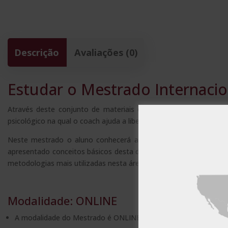
Descrição
Avaliações (0)
Estudar o Mestrado Internacio
Através deste conjunto de materiais didáticos os alunos podera
psicológico na qual o coach ajuda a liberar o potencial do coachee
Neste mestrado o aluno conhecerá as noções básicas necessa
apresentado conceitos básicos desta disciplina, bem como a impo
metodologias mais utilizadas nesta área para colocá-las em prá
Este websit
Este website usa 
Modalidade: ONLINE
estará a concord
A modalidade do Mestrado é ONLINE e TUTELADA: Uma vez matr
MOSTRAR TODOS