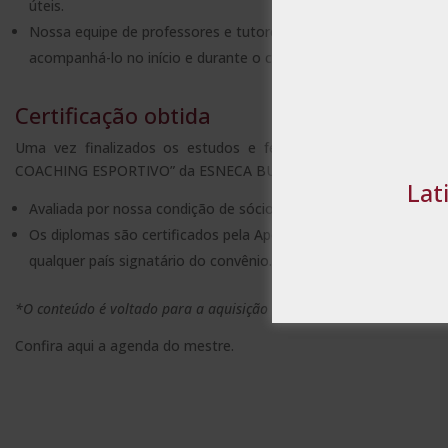
úteis.
Nossa equipe de professores e tutores entrará em contato com
Estritamente
acompanhá-lo no início e durante o curso e responder a quaisq
necessários
Certificação obtida
Uma vez finalizados os estudos e feitas as avaliações, o
COACHING ESPORTIVO” da ESNECA BUSINESS SCHOOL:
MOSTRAR DE
Lat
Avaliada por nossa condição de sócios da CECAP, máxima insti
Os diplomas são certificados pela Apostila de Haia, por meio d
qualquer país signatário do convênio.
*O conteúdo é voltado para a aquisição de treinamento teórico comp
Confira aqui a
agenda do mestre.