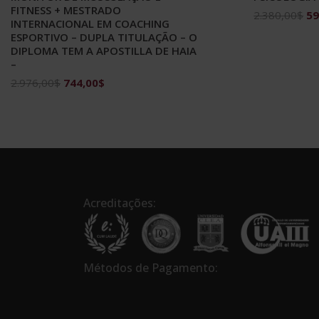
FITNESS + MESTRADO
O
2.380,00
$
59
INTERNACIONAL EM COACHING
pr
ESPORTIVO – DUPLA TITULAÇÃO – O
ori
DIPLOMA TEM A APOSTILLA DE HAIA
era
–
2.
O
O
2.976,00
$
744,00
$
preço
preço
original
atual
era:
é:
2.976,00$.
744,00$.
Acreditações:
Métodos de Pagamento: