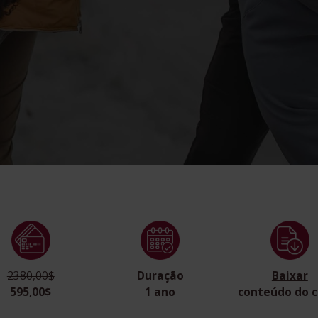
2380,00$
Duração
Baixar
595,00$
1 ano
conteúdo do c