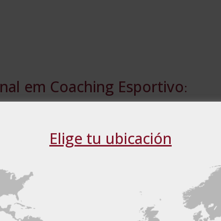
nal em Coaching Esportivo
:
̃o obter uma visão da disciplina não diretiva de preparação ou 
, neste caso, o atleta.
Elige tu ubicación
́rias para ter uma compreensão global da profissão. Da mesma f
rtância do coach esportivo e as habilidades que ele deve possuir. 
tica nas suas sessões como coach.
e usa cookies
cookies para melhorar a experiência do usuário. Ao utilizar o nos
ar com todos os cookies de acordo com nossa Política de Cookies
iculado, o aluno receberá os códigos de acesso em menos de 24 
 OS PARCEIROS
(4) →