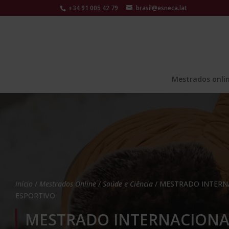
+34 91 005 42 79
brasil@esneca.lat
Mestrados onli
Início
/
Mestrados Online
/
Saúde e Ciência
/ MESTRADO INTERN
ESPORTIVO
MESTRADO INTERNACIONA