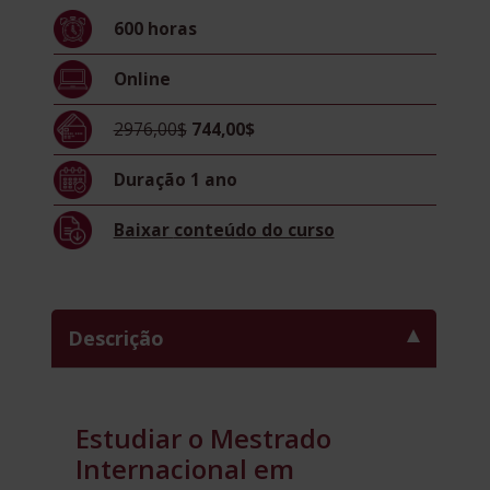
E
600
horas
ADOLESCENTE
+
Online
MESTRADO
INTERNACIONAL
2976,00$
744,00$
EM
COACH
Duração
1 ano
E
INTELIGÊNCIA
Baixar
conteúdo do curso
EMOCIONAL
INFANTIL
E
JUVENIL
Descrição
quantidade
Estudiar o Mestrado
Internacional em