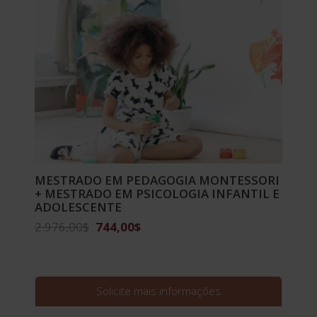
MESTRADO EM PEDAGOGIA MONTESSORI
+ MESTRADO EM PSICOLOGIA INFANTIL E
ADOLESCENTE
O
O
2.976,00
$
744,00
$
preço
preço
original
atual
era:
é:
2.976,00$.
744,00$.
Solicite mais informações