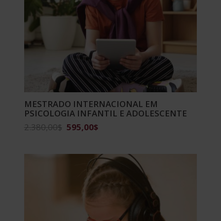
MESTRADO INTERNACIONAL EM
PSICOLOGIA INFANTIL E ADOLESCENTE
O
O
2.380,00
$
595,00
$
preço
preço
original
atual
era:
é:
2.380,00$.
595,00$.