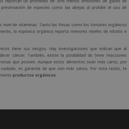
icos reportan un promedio de 30% menos emisiones de gases de
preservación de especies como las abejas al prohibir el uso de
ás nivel de vitaminas. Tanto las fresas como los tomates orgánicos
ente, la espinaca orgánica reporta menores niveles de nitrato e
cos tiene sus riesgos. Hay investigaciones que indican que al
ecer cáncer. También, existe la posibilidad de tener reacciones
hormonas que poseen. Aunque estos alimentos sean más caros, por
cuidado, es garantía de que son más sanos. Por esta razón, te
rmente
productos orgánicos
.