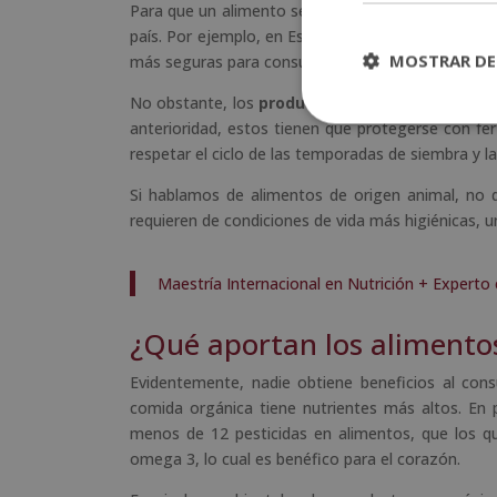
Para que un alimento sea considerado orgánico, d
país. Por ejemplo, en Estados Unidos existe la «Li
MOSTRAR DE
más seguras para consumición y el impacto ambie
No obstante, los
productos orgánicos
se deben 
anterioridad, estos tienen que protegerse con fer
respetar el ciclo de las temporadas de siembra y la
Si hablamos de alimentos de origen animal, no 
requieren de condiciones de vida más higiénicas, 
Maestría Internacional en Nutrición + Experto
¿Qué aportan los alimento
Evidentemente, nadie obtiene beneficios al con
comida orgánica tiene nutrientes más altos. E
menos de 12 pesticidas en alimentos, que los que
omega 3, lo cual es benéfico para el corazón.