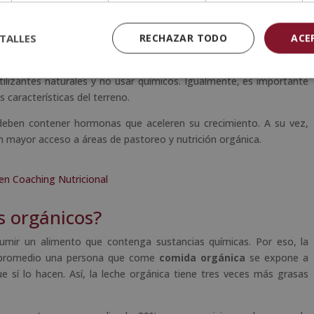
ebe estar certificado por las autoridades correspondientes de cada
sta Nacional». Esta lista tiene todas las sustancias evaluadas como
TALLES
RECHAZAR TODO
ACE
ntal.
cultivar en condiciones específicas. Como hemos mencionado con
tilizantes naturales y no usar químicos. Igualmente, es importante
s características del terreno.
deben contener hormonas que aceleren su crecimiento. A su vez,
un mayor acceso a áreas de pastoreo y nutrición orgánica.
 en Coaching Nutricional
s orgánicos?
sumir un alimento que contenga sustancias químicas. Por eso, la
n promedio una persona que come
comida orgánica
se expone a
 sí lo hacen. Así, la leche orgánica tiene tres veces más grasas