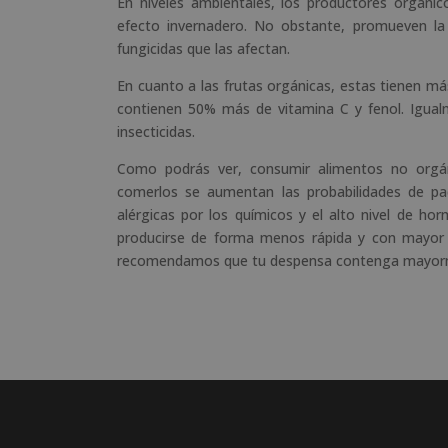
En niveles ambientales, los productores orgán
efecto invernadero. No obstante, promueven la 
fungicidas que las afectan.
En cuanto a las frutas orgánicas, estas tienen m
contienen 50% más de vitamina C y fenol. Igualm
insecticidas.
Como podrás ver, consumir alimentos no orgáni
comerlos se aumentan las probabilidades de pad
alérgicas por los químicos y el alto nivel de 
producirse de forma menos rápida y con mayor 
recomendamos que tu despensa contenga mayo