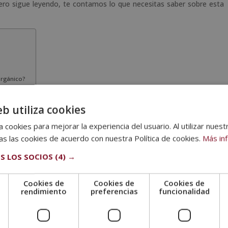
Pero sigue leyendo, te contamos lo que necesitas saber sobre esta
orgánico?
eb utiliza cookies
orgánicos?
 cookies para mejorar la experiencia del usuario. Al utilizar nuest
s las cookies de acuerdo con nuestra Política de cookies.
Más in
roducen a través de procedimientos ecológicos. Esto quiere decir
icos en el suelo que se cosechan.
S LOS SOCIOS
(4) →
más saludables. Esto es así porque no contienen residuos tóxicos
Cookies de
Cookies de
Cookies de
ue tampoco alteran el balance bioquímico del organismo. Además,
e
rendimiento
preferencias
funcionalidad
 haciéndolos mayormente nutritivos.
n alimento orgánico?