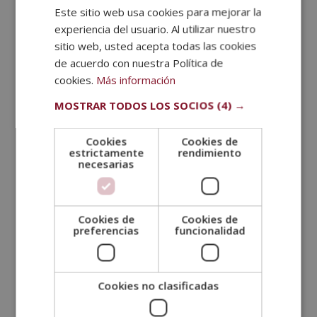
Este sitio web usa cookies para mejorar la
SPANISH
tu cuenta bancaria ha sido vaciada o que tu empresa
experiencia del usuario. Al utilizar nuestro
no puede operar porque todos los sistemas están
PORTUGUESE
bloqueados. Esas son algunas de las consecuencias
sitio web, usted acepta todas las cookies
reales de las amenazas de ciberseguridad. No es solo
de acuerdo con nuestra Política de
un tema técnico, afecta directamente a las personas
cookies.
Más información
y empresas de maneras que pueden ser
MOSTRAR TODOS LOS SOCIOS
(4) →
devastadoras. Algunos de los problemas más graves
incluyen:
Cookies
Cookies de
estrictamente
rendimiento
Robo de datos personales y financieros
: Puede
necesarias
pasar que un delincuente accede a tu información
bancaria o a tu identidad digital. Puede hacer
compras a tu nombre, robar tu dinero o incluso
Cookies de
Cookies de
cometer fraudes en tu nombre.
preferencias
funcionalidad
Interrupción de servicios esenciales
: Los
ataques DDoS pueden tumbar sitios web y
sistemas, dejando sin servicio a miles de usuarios.
Cookies no clasificadas
Piensa en lo que pasaría si un hospital o un banco