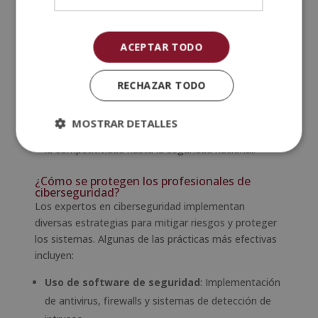
sufrieran este tipo de ataques.
Fraude financiero
: Desde clonación de tarjetas
hasta transferencias bancarias no autorizadas, los
ACEPTAR TODO
ciberdelincuentes siempre buscan nuevas maneras
de robar dinero.
RECHAZAR TODO
Espionaje y robo de información sensible
:
Empresas y gobiernos pueden ser víctimas de robo
MOSTRAR DETALLES
de datos estratégicos, lo que puede afectar desde
la competitividad hasta la seguridad nacional.
¿Cómo se protegen los profesionales de
ciberseguridad?
Los expertos en ciberseguridad implementan
diversas estrategias para mitigar riesgos y proteger
los sistemas. Algunas de las prácticas más efectivas
incluyen:
Uso de software de seguridad
: Implementación
de antivirus, firewalls y sistemas de detección de