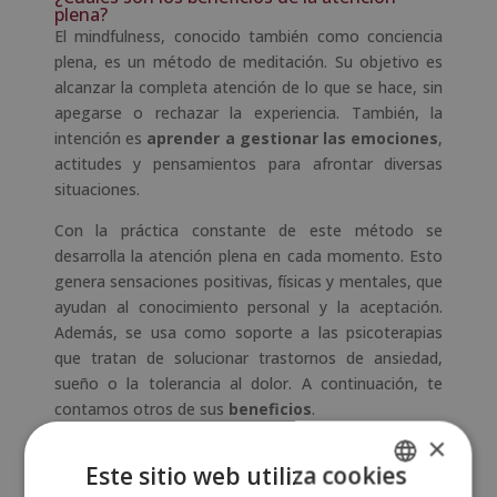
plena?
El mindfulness, conocido también como conciencia
plena, es un método de meditación. Su objetivo es
alcanzar la completa atención de lo que se hace, sin
apegarse o rechazar la experiencia. También, la
intención es
aprender a gestionar las emociones
,
actitudes y pensamientos para afrontar diversas
situaciones.
Con la práctica constante de este método se
desarrolla la atención plena en cada momento. Esto
genera sensaciones positivas, físicas y mentales, que
ayudan al conocimiento personal y la aceptación.
Además, se usa como soporte a las psicoterapias
que tratan de solucionar trastornos de ansiedad,
sueño o la tolerancia al dolor. A continuación, te
contamos otros de sus
beneficios
.
×
Ayuda a la relajación corporal y
mental
Este sitio web utiliza cookies