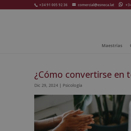
+34 91 005 92 36
comercial@esneca.lat
+34 
Maestrías
¿Cómo convertirse en t
Dic 29, 2024
|
Psicología