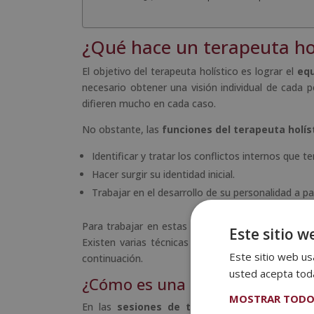
¿Qué hace un terapeuta hol
El objetivo del terapeuta holístico es lograr el
equ
necesario obtener una visión individual de cada
difieren mucho en cada caso.
No obstante, las
funciones del terapeuta holís
Identificar y tratar los conflictos internos que t
Hacer surgir su identidad inicial.
Trabajar en el desarrollo de su personalidad a pa
Para trabajar en estas metas, el terapeuta debe 
Este sitio w
Existen varias técnicas y actividades que se lle
Este sitio web usa
continuación.
usted acepta toda
¿Cómo es una sesión de terapia 
MOSTRAR TODO
En las
sesiones de terapia holística
se empl