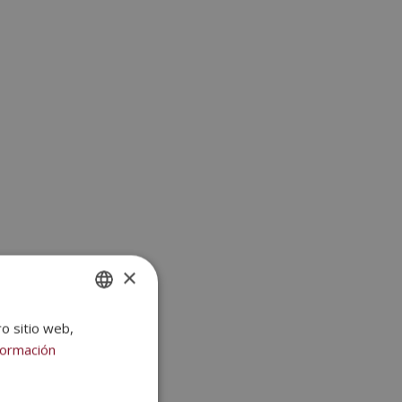
×
ro sitio web,
SPANISH
formación
PORTUGUESE