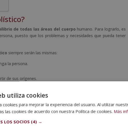
ístico?
ilibrio de todas las áreas del cuerpo
humano. Para lograrlo, es
 persona, puesto que los problemas y necesidades que pueda tener
tico
siempre serán las mismas:
enga la persona.
rtir de sus orígenes.
enfocar cada sesión de acuerdo con las necesidades del individuo.
eb utiliza cookies
van a cabo en una sesión de terapia holística que te detallamos a
 cookies para mejorar la experiencia del usuario. Al utilizar nuest
s las cookies de acuerdo con nuestra Política de cookies.
Más in
holística?
S LOS SOCIOS
(4) →
ean varias herramientas y técnicas que pretenden acomodar y