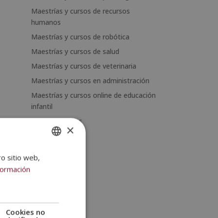
Maestrías y cursos de recursos
humanos
Maestrías y cursos de robótica
Maestrías y cursos de salud
Maestrías y cursos de veterinaria
Maestrías y cursos en administración
Maestrías y cursos online de educación
infantil
Packs de cursos
×
ro sitio web,
SPANISH
formación
PORTUGUESE
Cookies no