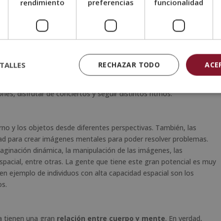
e
rendimiento
preferencias
funcionalidad
trabajo?
TALLES
RECHAZAR TODO
ACE
e caracteriza por tener una habilidad innata para el aprendizaje de
personas tienen una gran capacidad para cantar, escuchar música,
s, disfrutar de conciertos y seguir distintos ritmos.
no y los objetos desde diferentes perspectivas. También, las
idad para crear imágenes mentales para poder resolver problemas.
aginación dinámica, la manipulación de las imágenes, las
espacial, entre otras. La gente que tiene este gran potencial es muy
 ejemplo de individuos con alta capacidad espacial son los
os.
ia tienen una gran
relación entre cuerpo y mente
. En verdad,