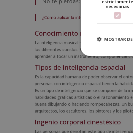
No te pierdas:
estrictament
necesarias
¿Cómo aplicar la inteligencia emocional en el 
Conocimiento musical
MOSTRAR DE
La inteligencia musical se da desde la infancia y s
los diferentes sonidos. Esto quiere decir que las 
aprender a tocar un instrumento, componer cancione
Tipos de inteligencia espacial
Es la capacidad humana de poder observar el entor
personas con inteligencia espacial tienen la habil
Es un tipo de inteligencia que se compone de la im
habilidades gráficas artísticas o el razonamiento 
buena dibujando o haciendo rompecabezas. Un buen
arquitectos, los escultores, los pintores y los pilot
Ingenio corporal cinestésico
Las personas que denotan este tipo de inteligenc