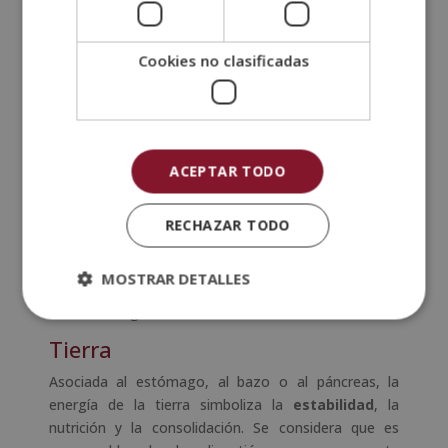
disciplina, un desequilibrio en la energía de madera
puede manifestarse en problemas hepáticos, de
Cookies no clasificadas
visión o emocionales.
Fuego
La energía, la
transformación
y la actividad se
vinculan con la energía del fuego. Esta representa la
ACEPTAR TODO
chispa de la vida y se considera que su equilibrio es
esencial para la salud mental y emocional, así como
para la circulación sanguínea. Quienes se especializan
RECHAZAR TODO
en MTC relacionan los problemas con la energía del
fuego con desórdenes del corazón o de la mente,
MOSTRAR DETALLES
puesto que el fuego se relaciona con el corazón y el
intestino delgado.
Tierra
Asociada al estómago, al bazo o al páncreas, la
energía de la tierra simboliza la
estabilidad
, la
nutrición y la consolidación. Se considera que es