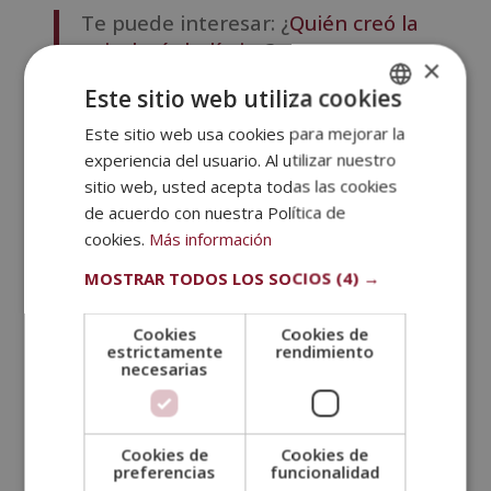
Te puede interesar: ¿
Quién creó la
psicología holística
?
×
Este sitio web utiliza cookies
¿Quién creó la psicología holística?
Este sitio web usa cookies para mejorar la
SPANISH
experiencia del usuario. Al utilizar nuestro
Los 5 elementos de la medicina tradicional
PORTUGUESE
china
sitio web, usted acepta todas las cookies
Existen los
5 elementos de la medicina
de acuerdo con nuestra Política de
tradicional china
que se utilizan para comprender la
cookies.
Más información
interrelación y la dinámica de los sistemas del cuerpo
MOSTRAR TODOS LOS SOCIOS
(4) →
y del entorno. Pero, ¿cuáles son?
Madera
Cookies
Cookies de
estrictamente
rendimiento
La madera representa el crecimiento, la flexibilidad y
necesarias
la
vitalidad
. La energía de la madera regula el flujo
armonioso de Qi, permitiendo el crecimiento y la
adaptabilidad. Este elemento de la medicina
Cookies de
Cookies de
tradicional china está asociado con el hígado y la
preferencias
funcionalidad
vesícula biliar. Por ello, según los expertos en esta