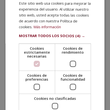
Este sitio web usa cookies para mejorar la
SPANISH
relacionada con las
ciencias de la salud,
como
experiencia del usuario. Al utilizar nuestro
biología, química o premedicina.
PORTUGUESE
sitio web, usted acepta todas las cookies
Escuela de medicina
: Después de completar la
de acuerdo con nuestra Política de
licenciatura, se debe asistir a la
escuela de
cookies.
Más información
medicina
y obtener un título de Doctor en
MOSTRAR TODOS LOS SOCIOS
(4) →
Medicina (MD) o Doctor en Medicina Osteopática
(DO). Esto generalmente implica cuatro años de
Cookies
Cookies de
estudios médicos que incluyen cursos teóricos,
estrictamente
rendimiento
experiencia práctica en entornos clínicos y
necesarias
rotaciones en diferentes
especialidades
médicas.
Residencia en dermatología
: Después de
Cookies de
Cookies de
preferencias
funcionalidad
graduarse de la escuela de medicina, se debe
completar una residencia en
dermatología
, que
suele durar tres años. Durante la residencia, se
Cookies no clasificadas
adquirirá experiencia práctica en el diagnóstico y
tratamiento de una amplia variedad de