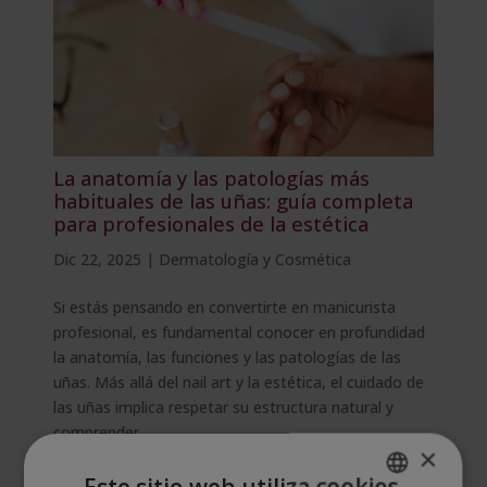
La anatomía y las patologías más
habituales de las uñas: guía completa
para profesionales de la estética
Dic 22, 2025
|
Dermatología y Cosmética
Si estás pensando en convertirte en manicurista
profesional, es fundamental conocer en profundidad
la anatomía, las funciones y las patologías de las
uñas. Más allá del nail art y la estética, el cuidado de
las uñas implica respetar su estructura natural y
comprender...
×
Este sitio web utiliza cookies