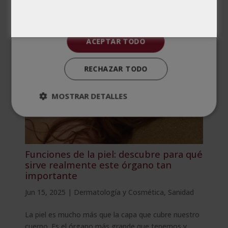
profesional, se...
ACEPTAR TODO
RECHAZAR TODO
MOSTRAR DETALLES
Funciones de la piel: descubre para qué
sirve realmente este órgano tan
importante
Jun 15, 2025
|
Dermatología y Cosmética
,
Sanidad
La piel es mucho más que la capa que cubre nuestro
cuerpo. Es el órgano más grande que tenemos y