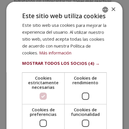
hidratación sin sobrecargar las zonas más reactivas
×
al sebo. La niacinamida, en particular, ha consolidado
su posición como uno de los activos más versátiles
Este sitio web utiliza cookies
para este perfil: regula la producción sebácea,
Este sitio web usa cookies para mejorar la
SPANISH
refuerza la barrera cutánea y tiene un perfil de
experiencia del usuario. Al utilizar nuestro
tolerancia excelente incluso en pieles sensibles.
PORTUGUESE
sitio web, usted acepta todas las cookies
Incorporar un sérum con
vitamina C
por las
de acuerdo con nuestra Política de
mañanas y un retinoide suave en la rutina nocturna,
cookies.
Más información
comenzando con una frecuencia baja y aumentando
MOSTRAR TODOS LOS SOCIOS
(4) →
progresivamente, completa una rutina de cuidado
facial para piel mixta paso a paso que trabaja tanto
Cookies
Cookies de
en la superficie como en la renovación celular
estrictamente
rendimiento
profunda.
necesarias
Te puede interesar:
Cookies de
Cookies de
preferencias
funcionalidad
¿Qué es un peeling facial y para qué sirve?