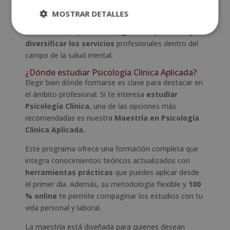
mensuales en algunos países.
MOSTRAR DETALLES
Para ganar más en este sector, es importante seguir
formándose, especializarse,
ganar experiencia y
diversificar los servicios
profesionales dentro del
campo de la salud mental.
¿Dónde estudiar Psicología Clínica Aplicada?
Elegir bien dónde formarse es clave para destacar en
el ámbito profesional. Si te interesa
estudiar
Psicología Clínica
, una de las opciones más
recomendadas es nuestra
Maestría en Psicología
Clínica Aplicada.
Este programa ofrece una formación completa que
integra conocimientos teóricos actualizados con
herramientas prácticas
que puedes aplicar desde
el primer día. Además, su metodología flexible y
100
% online
te permite compaginar los estudios con tu
vida personal y laboral.
La maestría está diseñada para quienes desean