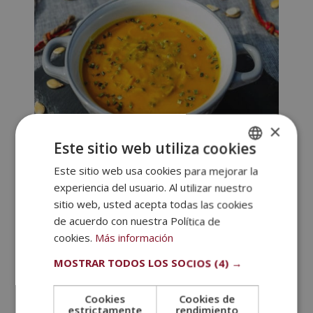
×
Este sitio web utiliza cookies
Ensalada de lentejas con salmón
Este sitio web usa cookies para mejorar la
SPANISH
Como es súper necesario comer legumbres durante
experiencia del usuario. Al utilizar nuestro
PORTUGUESE
todo el año, te proponemos esta ensalada. Además
sitio web, usted acepta todas las cookies
de tener un aspecto apetecible, es deliciosa y
de acuerdo con nuestra Política de
encantará a tus pequeños. En verdad, es fácil de
cookies.
Más información
hacerla y con ella comerán de varios nutrientes
básicos.
MOSTRAR TODOS LOS SOCIOS
(4) →
Lo único que necesitas es 150 g de salmón
Cookies
Cookies de
ahumado, 200 g de lentejas, 2 cebollas y 30 g de
estrictamente
rendimiento