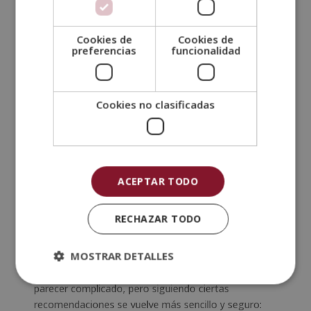
en línea para resolver dudas. Comprar en una
farmacia veterinaria online es una opción segura,
Cookies de
Cookies de
siempre que se trate de sitios autorizados que
preferencias
funcionalidad
garanticen
productos originales y condiciones
adecuadas de conservación
. Esta modalidad
facilita cuidar a las mascotas sin complicaciones y
Cookies no clasificadas
con total confianza.
Te puede interesar:
ACEPTAR TODO
¿Cómo Ser Nutricionista Animal? Todo lo que
Necesitas Saber para Iniciar tu Carrera en
Nutrición Animal
RECHAZAR TODO
Consejos para administrar medicamentos a
MOSTRAR DETALLES
tus mascotas
Administrar medicamentos a una mascota puede
parecer complicado, pero siguiendo ciertas
recomendaciones se vuelve más sencillo y seguro: