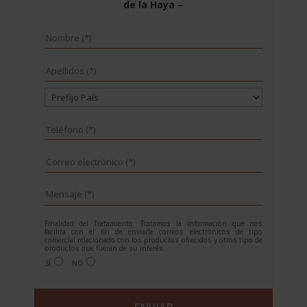
de la Haya –
Finalidad del Tratamiento: Tratamos la información que nos
facilita con el fin de enviarle correos electrónicos de tipo
comercial relacionado con los productos ofrecidos y otros tipo de
productos que fueran de su interés.
Legitimación del tratamiento: Consentimiento del interesado.
SÍ
NO
Derechos: Puede ejercitar sus derechos identificándose
suficientemente, dirigiéndose a la dirección
info@grupoesneca.com.
Para más información consulte nuestra Política de Privacidad.
A
Desea recibir información sobre nuestros productos: