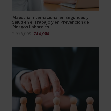
Maestría Internacional en Seguridad y
Salud en el Trabajo y en Prevención de
Riesgos Laborales
El
El
2.976,00
$
744,00
$
precio
precio
original
actual
era:
es:
2.976,00$.
744,00$.