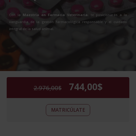
Con la
Maestría en Farmacia Veterinaria
, te posicionarás a la
vanguardia de la gestión farmacológica responsable y el cuidado
integral de la salud animal.
744,00
$
2.976,00
$
El
El
precio
precio
original
actual
Maestría
era:
es:
Alternative:
MATRICÚLATE
en
2.976,00$.
744,00$.
Farmacia
Veterinaria
-