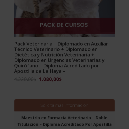
Pack Veterinaria – Diplomado en Auxiliar
Técnico Veterinario + Diplomado en
Dietética y Nutrición Veterinaria +
Diplomado en Urgencias Veterinarias y
Quirófano – Diploma Acreditado por
Apostilla de La Haya –
El
El
4.320,00
$
1.080,00
$
precio
precio
original
actual
era:
es:
4.320,00$.
1.080,00$.
Solicita más información
Maestría en Farmacia Veterinaria – Doble
Titulación – Diploma Acreditado Por Apostilla