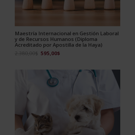
Maestría Internacional en Gestión Laboral
y de Recursos Humanos (Diploma
Acreditado por Apostilla de la Haya)
El
El
2.380,00
$
595,00
$
precio
precio
original
actual
era:
es:
2.380,00$.
595,00$.