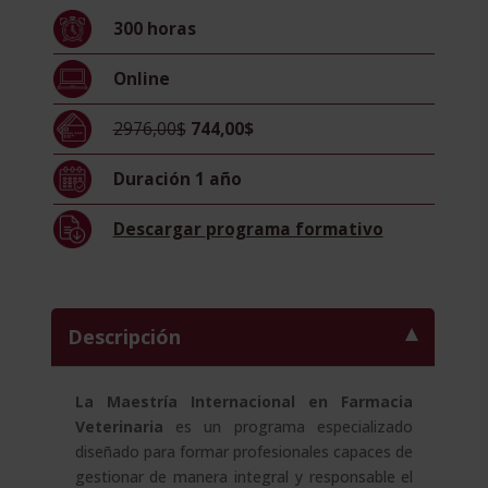
Doble
300
horas
Titulación
-
Online
Diploma
Acreditado
2976,00$
744,00$
Por
Apostilla
Duración
1 año
de
la
Descargar
programa formativo
Haya
-
cantidad
Descripción
La Maestría Internacional en Farmacia
Veterinaria
es un programa especializado
diseñado para formar profesionales capaces de
gestionar de manera integral y responsable el