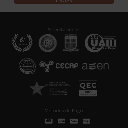
l
t
e
r
n
Acreditaciones:
a
t
i
v
e
:
Métodos de Pago: