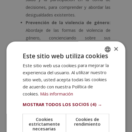
decisiones, para comprender y abordar las
desigualdades existentes.
Prevención de la violencia de género:
Abordaje de las formas de violencia de
género, concienciando sobre sus
manifestaciones y promoviendo
×
estrategias de prevención.
Este sitio web utiliza cookies
Inclusión y diversidad:
Construcción de
Este sitio web usa cookies para mejorar la
SPANISH
entornos inclusivos que valoren la
experiencia del usuario. Al utilizar nuestro
PORTUGUESE
diversidad de género, considerando otras
sitio web, usted acepta todas las cookies
dimensiones como raza, orientación sexual
de acuerdo con nuestra Política de
o identidad de género.
cookies.
Más información
Participación activa y liderazgo:
MOSTRAR TODOS LOS SOCIOS
(4) →
Participación activa de mujeres en todos
los ámbitos sociales, incluyendo el fomento
Cookies
Cookies de
del liderazgo femenino en diferentes
estrictamente
rendimiento
necesarias
esferas.