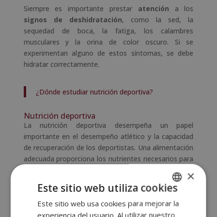
Siempre es importante prestar
atención
a los
signos de deshidratación
, como la sed, la
sequedad de boca, la fatiga, los calambres
musculares y la orina de color oscuro. Si se
experimentan alguno de estos síntomas, se debe
hidratar correctamente.
¿Dónde estudiar nutrición deportiva?
Nutrición deportiva
La nutrición deportiva desempeña un papel
importante en el desempeño atlético y la capacidad
de recuperación de los deportistas. Una alimentación
adecuada proporciona los nutrientes necesarios para
mantener la energía, optimizar la resistencia y
×
favorecer la recuperación muscular después del
Este sitio web utiliza cookies
ejercicio.
Este sitio web usa cookies para mejorar la
SPANISH
Los
carbohidratos
son una fuente primaria de
experiencia del usuario. Al utilizar nuestro