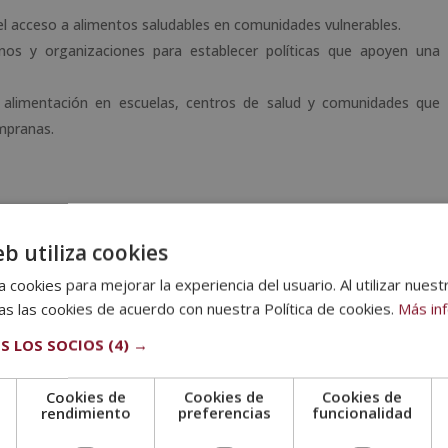
l acceso a alimentos saludables en comunidades vulnerables.
nos y organizaciones para establecer políticas que apoyen una
 alimentación en escuelas, centros de salud y comunidades que
mpranas.
eb utiliza cookies
 Rendimiento Óptimo
 cookies para mejorar la experiencia del usuario. Al utilizar nuest
comunitaria
s las cookies de acuerdo con nuestra Política de cookies.
Más in
e contribuyen a mejorar la calidad de vida de las personas, y entre
S LOS SOCIOS
(4) →
Cookies de
Cookies de
Cookies de
ión y herramientas para que las personas adopten estilos de vida
e
rendimiento
preferencias
funcionalidad