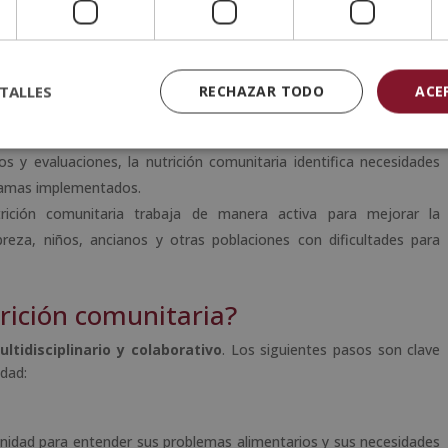
 una alimentación equilibrada, la nutrición comunitaria ayuda a
dad, diabetes, enfermedades cardiovasculares y ciertos tipos de
ionales de la nutrición comunitaria colaboran con autoridades para
TALLES
RECHAZAR TODO
ACE
asegurando que las comunidades tengan acceso a alimentos seguros y
os y evaluaciones, la nutrición comunitaria identifica necesidades
ogramas implementados.
rición comunitaria trabaja de manera activa para mejorar la
reza, niños, ancianos y otras poblaciones con dificultades para
ición comunitaria?
ltidisciplinario y colaborativo
. Los siguientes pasos son clave
idad:
idad para entender sus problemas alimentarios y sus necesidades