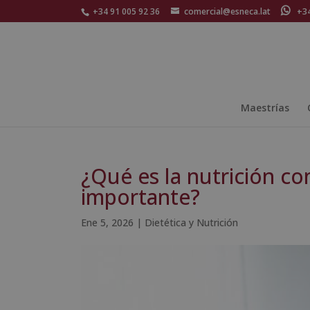
+34 91 005 92 36
comercial@esneca.lat
+34 
Maestrías
¿Qué es la nutrición co
importante?
Ene 5, 2026
|
Dietética y Nutrición