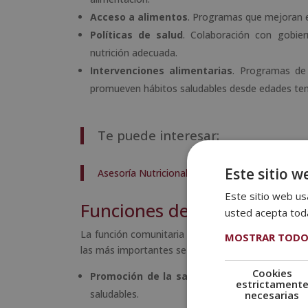
Acceso a alimentos
. Programas que mejoran e
Políticas de salud
. Colaboración con gobier
nutrición adecuada.
Intervenciones alimentarias
. Programas de
promueven hábitos saludables desde edades te
Te puede interesar:
Este sitio w
Asesoría Nutricional Deportiva: Clave para el
Este sitio web usa
Funciones de la nutrición 
usted acepta toda
La función comunitaria cumple varias funciones qu
MOSTRAR TODO
las más importantes se encuentran:
Cookies
Promoción de la salud
. Proporciona informac
estrictament
saludables.
necesarias