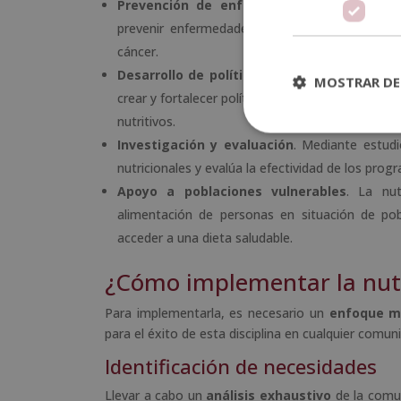
Prevención de enfermedades
. Al fomentar
prevenir enfermedades crónicas como la obesi
cáncer.
Desarrollo de políticas públicas
. Los profes
MOSTRAR DE
crear y fortalecer políticas de alimentación, 
nutritivos.
Investigación y evaluación
. Mediante estudi
nutricionales y evalúa la efectividad de los pr
Apoyo a poblaciones vulnerables
. La nut
alimentación de personas en situación de pob
acceder a una dieta saludable.
¿Cómo implementar la nutr
Para implementarla, es necesario un
enfoque mu
para el éxito de esta disciplina en cualquier comun
Identificación de necesidades
Llevar a cabo un
análisis exhaustivo
de la comun