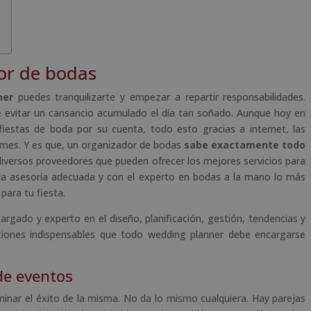
or de bodas
ner
puedes tranquilizarte y empezar a repartir responsabilidades.
e evitar un cansancio acumulado el día tan soñado. Aunque hoy en
iestas de boda por su cuenta, todo esto gracias a internet, las
rmes. Y es que, un organizador de bodas
sabe exactamente todo
diversos proveedores que pueden ofrecer los mejores servicios para
 la asesoría adecuada y con el experto en bodas a la mano lo más
para tu fiesta.
argado y experto en el diseño, planificación, gestión, tendencias y
stiones indispensables que todo wedding planner debe encargarse
de eventos
minar el éxito de la misma. No da lo mismo cualquiera. Hay parejas