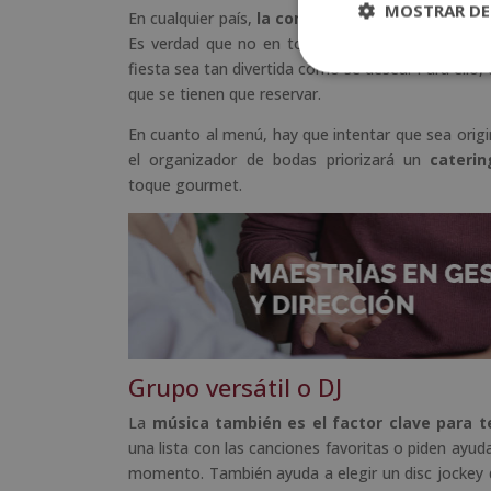
MOSTRAR DE
En cualquier país,
la comida y la bebida son de
Es verdad que no en todos los lugares beben alc
fiesta sea tan divertida como se desea. Para ello
que se tienen que reservar.
En cuanto al menú, hay que intentar que sea orig
el organizador de bodas priorizará un
caterin
toque gourmet.
Grupo versátil o DJ
La
música también es el factor clave para t
una lista con las canciones favoritas o piden ayu
momento. También ayuda a elegir un disc jockey q