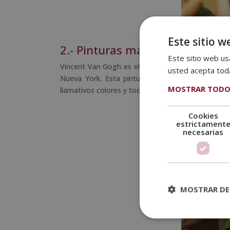
Este sitio w
2.- Pinturas más famosas: La n
Este sitio web usa
Vincent Van Gogh es el creador de La noche estre
usted acepta toda
Nueva York. Esta pintura abstracta fue de las p
MOSTRAR TODO
llamativos colores y toda la atmósfera del cuadro 
Cookies
estrictament
necesarias
MOSTRAR DE