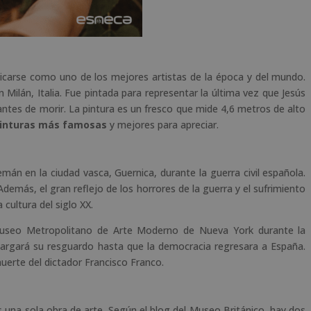
icarse como uno de los mejores artistas de la época y del mundo.
 Milán, Italia. Fue pintada para representar la última vez que Jesús
antes de morir. La pintura es un fresco que mide 4,6 metros de alto
inturas más famosas
y mejores para apreciar.
án en la ciudad vasca, Guernica, durante la guerra civil española.
 Además, el gran reflejo de los horrores de la guerra y el sufrimiento
 cultura del siglo XX.
 Museo Metropolitano de Arte Moderno de Nueva York durante la
alargará su resguardo hasta que la democracia regresara a España.
uerte del dictador Francisco Franco.
 una sola obra de arte. Según el blog del Museo Británico, hay dos