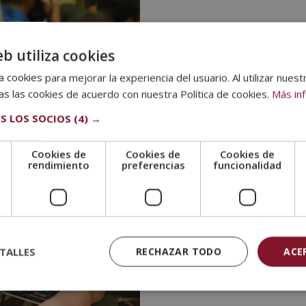
eb utiliza cookies
oche estrellada
 cookies para mejorar la experiencia del usuario. Al utilizar nuest
llada en 1889, la cual se alberga en el Museo de Arte Moderno de
s las cookies de acuerdo con nuestra Política de cookies.
Más in
iezas más transformadoras del arte. Las pinceladas gruesas, los
S LOS SOCIOS
(4) →
ha intrigado a expertos a lo largo de todos estos años.
Cookies de
Cookies de
Cookies de
e
rendimiento
preferencias
funcionalidad
TALLES
RECHAZAR TODO
ACE