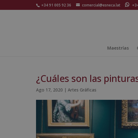
+34 91 005 92 36
comercial@esneca.lat
+34 
Maestrías
¿Cuáles son las pintur
Ago 17, 2020
|
Artes Gráficas