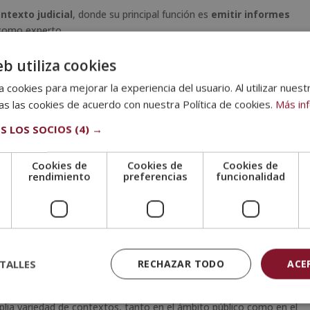
ntexto judicial
, donde su principal función es
emitir informes
 como experto.
n psicólogo forense
eb utiliza cookies
s como los casos en los que interviene. Algunas de las más
 cookies para mejorar la experiencia del usuario. Al utilizar nuest
s las cookies de acuerdo con nuestra Política de cookies.
Más in
 involucradas en procesos legales.
S LOS SOCIOS
(4) →
bas psicológicas en un juicio.
imas
, especialmente en menores.
Cookies de
Cookies de
Cookies de
e
rendimiento
preferencias
funcionalidad
a ser juzgado.
tos como abusos, violencia de género o accidentes.
 menores
o
adopciones
.
ales o familiares
.
nales, prisiones, centros de
TALLES
RECHAZAR TODO
ACE
plia variedad de contextos, tanto en el ámbito público como en el