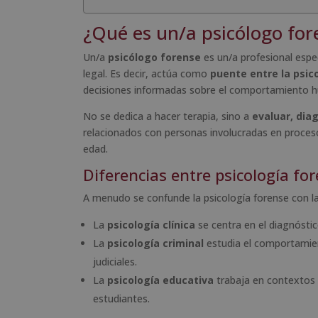
¿Qué es un/a psicólogo for
Un/a
psicólogo forense
es un/a profesional espec
legal. Es decir, actúa como
puente entre la psico
decisiones informadas sobre el comportamiento h
No se dedica a hacer terapia, sino a
evaluar, dia
relacionados con personas involucradas en proceso
edad.
Diferencias entre psicología fo
A menudo se confunde la psicología forense con la 
La
psicología clínica
se centra en el diagnósti
La
psicología criminal
estudia el comportamient
judiciales.
La
psicología educativa
trabaja en contextos e
estudiantes.