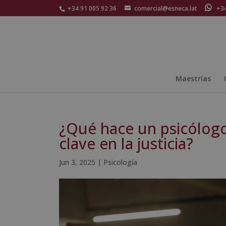
+34 91 005 92 36
comercial@esneca.lat
+34 
Maestrías
¿Qué hace un psicólogo
clave en la justicia?
Jun 3, 2025
|
Psicología