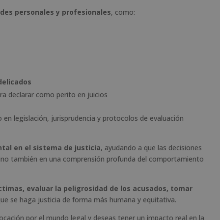
ades personales y profesionales
, como:
delicados
ra declarar como perito en juicios
en legislación, jurisprudencia y protocolos de evaluación
tal en el sistema de justicia
, ayudando a que las decisiones
, sino también en una comprensión profunda del comportamiento
íctimas, evaluar la peligrosidad de los acusados, tomar
que se haga justicia de forma más humana y equitativa.
 vocación por el mundo legal y deseas tener un impacto real en la