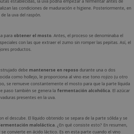
pautas establecidas, la uva podría empezar a fermentar antes de
lizan las condiciones de maduración e higiene. Posteriormente, en
de la uva del raspón.
na para
obtener el mosto
. Antes, el proceso se denominaba el
eciales con las que extraer el zumo sin romper las pepitas. Así, el
jores productos.
 estrujado debe
mantenerse en reposo
durante una o dos
ocida como hollejo, le proporciona al vino ese tono rojizo (u otro
mpo, se remueve constantemente el mosto para que la parte líquida
este paso también se genera la
fermentación alcohólica
. El azúcar
evaduras presentes en la uva.
n el descube. El líquido obtenido se separa de la parte sólida y se
fermentación maloláctica
. ¿En qué consiste esto? En resumen,
 se convierte en ácido láctico. Es en esta parte cuando el vino