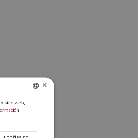
×
ro sitio web,
SPANISH
formación
PORTUGUESE
Cookies no