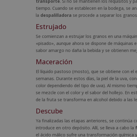
transporte
. Si no se mantienen los requisitos y 
tiempo. Cuando se establecen en la bodega, se ana
la
despalilladora
se procede a separar los granos 
Estrujado
Se comienzan a estrujar los granos en una máqui
«pisado», aunque ahora se dispone de máquinas esp
sabor amargo no daña la bebida y se obtienen me
Maceración
El líquido pastoso (mosto), que se obtiene con el
semanas. Durante estos días, la piel de la uva, con
color dependiendo del tipo de uva). Al mismo tie
se mezcle con el color y el sabor del hollejo. En 
de la fruta se transforma en alcohol debido a las l
Descube
Ya finalizadas las etapas anteriores, se continúa co
introduce en otro depósito. Allí, se lleva a cabo la
el ácido málico sufre una transformación química y