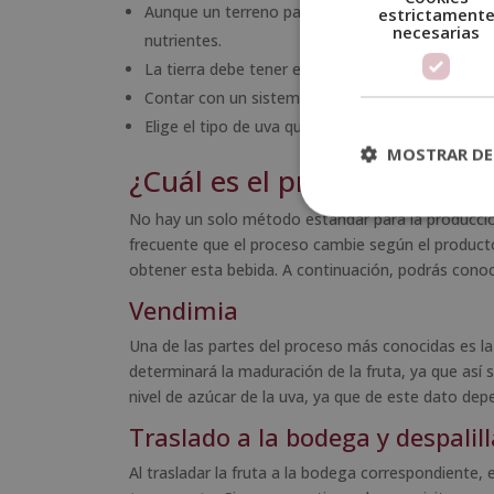
Aunque un terreno parezca poco fértil, podría se
estrictament
necesarias
nutrientes.
La tierra debe tener el pH situado entre 5,5 y 6,5
Contar con un sistema de apoyo (alambres o palo
Elige el tipo de uva que sea mejor para el clima
MOSTRAR DE
¿Cuál es el proceso de elab
No hay un solo método estándar para la producción 
frecuente que el proceso cambie según el producto 
obtener esta bebida. A continuación, podrás cono
Vendimia
Una de las partes del proceso más conocidas es la
determinará la maduración de la fruta, ya que así 
nivel de azúcar de la uva, ya que de este dato dep
Traslado a la bodega y despalil
Al trasladar la fruta a la bodega correspondiente,