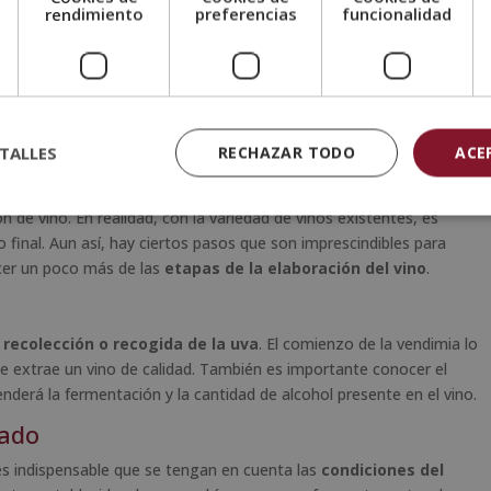
r el indicado para un viñedo. El suelo debe disponer de pocos
e
rendimiento
preferencias
funcionalidad
, sin ser más alto que 7.
s) para que soporte el peso de la planta.
 predominante del lugar.
TALLES
RECHAZAR TODO
ACE
oración del vino?
de vino. En realidad, con la variedad de vinos existentes, es
final. Aun así, hay ciertos pasos que son imprescindibles para
cer un poco más de las
etapas de la elaboración del vino
.
recolección o recogida de la uva
. El comienzo de la vendimia lo
se extrae un vino de calidad. También es importante conocer el
enderá la fermentación y la cantidad de alcohol presente en el vino.
lado
 es indispensable que se tengan en cuenta las
condiciones del