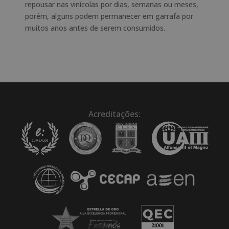
repousar nas vinícolas por dias, semanas ou meses,
porém, alguns podem permanecer em garrafa por
muitos anos antes de serem consumidos.
Acreditações: