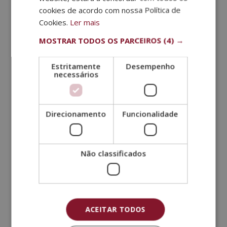
cookies de acordo com nossa Política de
em função do produto final. Mesmo assim, há certos
Cookies.
Ler mais
passos essenciais para obter esta bebida. Abaixo, irá
aprender um pouco mais sobre as etapas da
MOSTRAR TODOS OS PARCEIROS
(4) →
elaboração do vinho.
Colheita das uvas
Estritamente
Desempenho
Uma das partes mais conhecidas do
processo é a
necessários
vindima das uvas
. O início da colheita é
determinado pela maturação do fruto, pois é assim
que o vinho de qualidade é extraído. É também
Direcionamento
Funcionalidade
importante conhecer o nível de açúcar das uvas,
visto que isto determinará a fermentação e a
quantidade de álcool no vinho.
Não classificados
Adega e desengace
Ao transferir a fruta para a adega correspondente, é
essencial ter em conta as
condições de
transporte
. Se os requisitos e diretrizes
ACEITAR TODOS
estabelecidas não forem mantidos, as uvas poderão
começar a fermentar prematuramente. Quando são