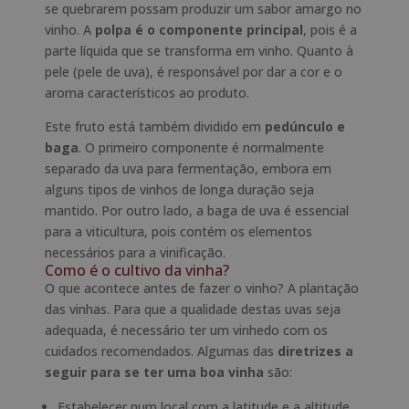
se quebrarem possam produzir um sabor amargo no
vinho. A
polpa é o componente principal
, pois é a
parte líquida que se transforma em vinho. Quanto à
pele (pele de uva), é responsável por dar a cor e o
aroma característicos ao produto.
Este fruto está também dividido em
pedúnculo e
baga
. O primeiro componente é normalmente
separado da uva para fermentação, embora em
alguns tipos de vinhos de longa duração seja
mantido. Por outro lado, a baga de uva é essencial
para a viticultura, pois contém os elementos
necessários para a vinificação.
Como é o cultivo da vinha?
O que acontece antes de fazer o vinho? A plantação
das vinhas. Para que a qualidade destas uvas seja
adequada, é necessário ter um vinhedo com os
cuidados recomendados. Algumas das
diretrizes a
seguir para se ter uma boa vinha
são:
Estabelecer num local com a latitude e a altitude