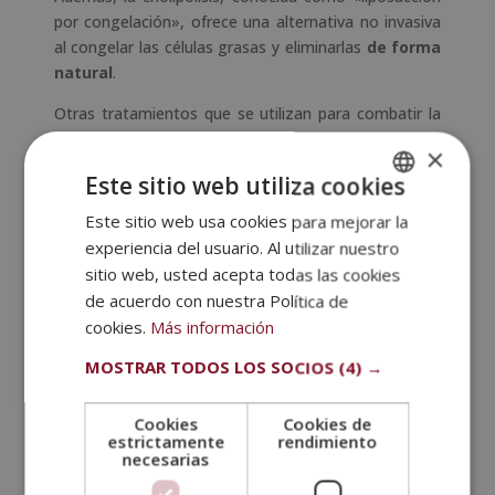
por congelación», ofrece una alternativa no invasiva
al congelar las células grasas y eliminarlas
de forma
natural
.
Otras tratamientos que se utilizan para combatir la
grasa localizada y mejorar el contorno corporal son
×
la radiofrecuencia, la cavitación ultrasónica y la
Este sitio web utiliza cookies
lipólisis láser.
Este sitio web usa cookies para mejorar la
SPANISH
Tratamientos para la celulitis
experiencia del usuario. Al utilizar nuestro
PORTUGUESE
En cuanto a la celulitis, hay varios tratamientos
sitio web, usted acepta todas las cookies
como la mesoterapia, la terapia de vacío, la
de acuerdo con nuestra Política de
radiofrecuencia y los masajes linfáticos. Todos ellos
cookies.
Más información
ayudan a
reducir su apariencia
y a mejorar la
MOSTRAR TODOS LOS SOCIOS
(4) →
textura de la piel.
Tratamientos de
Cookies
Cookies de
rejuvenecimiento de la piel
estrictamente
rendimiento
necesarias
Para tratar la flacidez cutánea, se emplean técnicas
como la
radiofrecuencia
, la terapia con láser y la