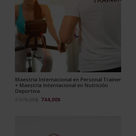
Maestría Internacional en Personal Trainer
+ Maestría Internacional en Nutrición
Deportiva
El
El
2.976,00
$
744,00
$
precio
precio
original
actual
era:
es:
2.976,00$.
744,00$.