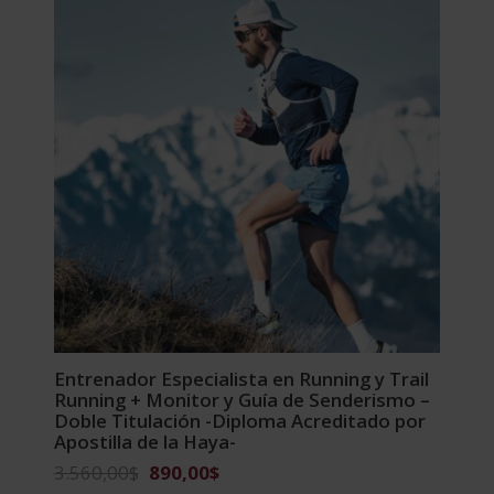
2.976,00$.
744,00$.
Entrenador Especialista en Running y Trail
Running + Monitor y Guía de Senderismo –
Doble Titulación -Diploma Acreditado por
Apostilla de la Haya-
El
El
3.560,00
$
890,00
$