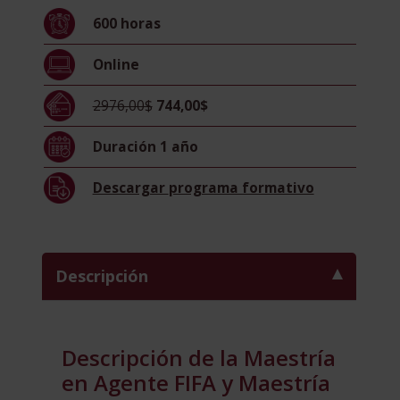
en
600
horas
Marketing
Deportivo
Online
cantidad
2976,00$
744,00$
Duración
1 año
Descargar
programa formativo
Descripción
Descripción de la Maestría
en Agente FIFA y Maestría