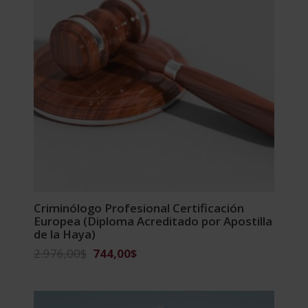
Criminólogo Profesional Certificación
Europea (Diploma Acreditado por Apostilla
de la Haya)
El
El
2.976,00
$
744,00
$
precio
precio
original
actual
era:
es: