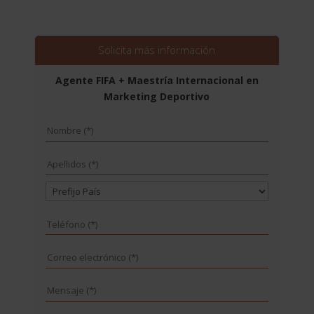
precio
precio
original
actual
era:
es:
3.560,00$.
890,00$.
Solicita más información
Agente FIFA + Maestría Internacional en
Marketing Deportivo