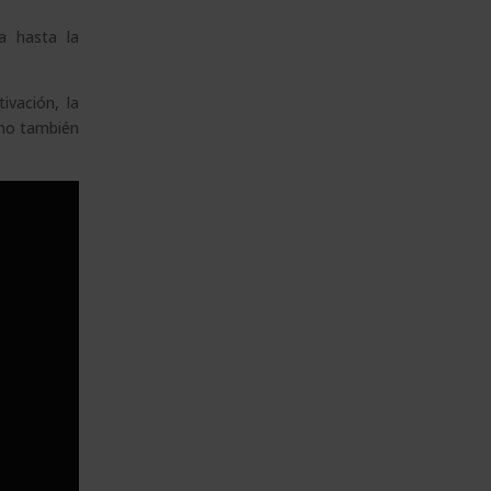
a hasta la
ivación, la
ino también