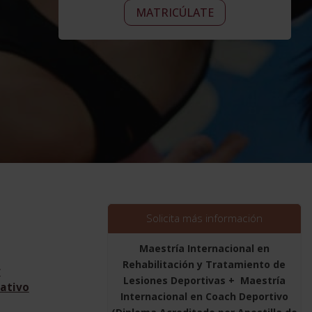
Maestría
era:
Alternative:
es:
MATRICÚLATE
Internacional
2.976,00$.
744,00$.
en
Rehabilitación
y
Tratamiento
de
Lesiones
Deportivas
+
Maestría
Internacional
en
Coach
Solicita más información
Deportivo
(Diploma
Maestría Internacional en
Acreditado
Rehabilitación y Tratamiento de
r
por
Lesiones Deportivas + Maestría
ativo
Apostilla
Internacional en Coach Deportivo
de