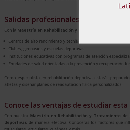
MOSTRAR DE
Lat
Salidas profesionales de la Rehabil
Con la
Maestría en Rehabilitación y Tratamiento de Lesione
Centros de alto rendimiento y tecnificación deportiva.
Clubes, gimnasios y escuelas deportivas.
Instituciones educativas con programas de atención especializa
Entidades de salud orientadas a la prevención y recuperación fun
Como especialista en rehabilitación deportiva estarás preparad
atletas y diseñar planes de readaptación física personalizados.
Conoce las ventajas de estudiar esta 
Con nuestra
Maestría en Rehabilitación y Tratamiento de 
deportivas
de manera efectiva. Conocerás los factores que influ
musculares, articulares, cutáneas y más.