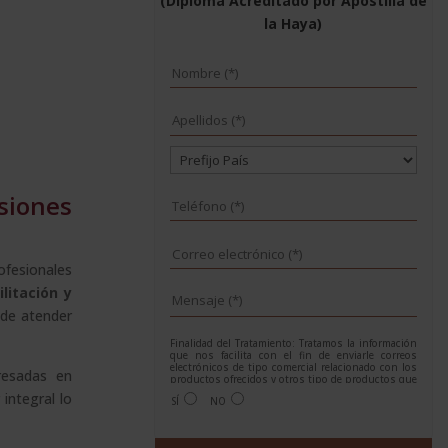
(Diploma Acreditado por Apostilla de
la
la Haya)
Haya)
cantidad
siones
ofesionales
litación y
 de atender
Finalidad del Tratamiento: Tratamos la información
que nos facilita con el fin de enviarle correos
electrónicos de tipo comercial relacionado con los
resadas en
productos ofrecidos y otros tipo de productos que
fueran de su interés.
integral lo
SÍ
NO
Legitimación del tratamiento: Consentimiento del
interesado.
Derechos: Puede ejercitar sus derechos
identificándose suficientemente, dirigiéndose a la