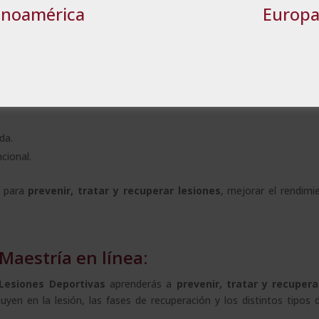
TALLES
RECHAZAR TODO
ACE
inoamérica
Europ
itación Deportiva
s Deportivas
podrás trabajar en:
da.
cional.
o para
prevenir, tratar y recuperar lesiones
, mejorar el rendimi
Maestría en línea:
Lesiones Deportivas
aprenderás a
prevenir, tratar y recupera
yen en la lesión, las fases de recuperación y los distintos tipos d