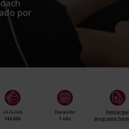
Coach
tado por
2976,00$
Duración
Descarga
744,00$
1 año
programa form