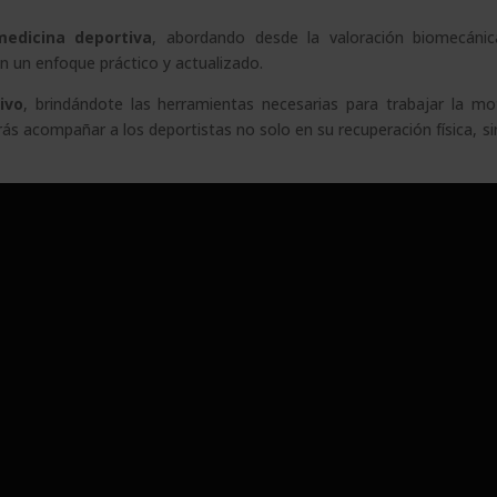
 medicina deportiva
, abordando desde la valoración biomecánic
on un enfoque práctico y actualizado.
ivo
, brindándote las herramientas necesarias para trabajar la mot
drás acompañar a los deportistas no solo en su recuperación física, s