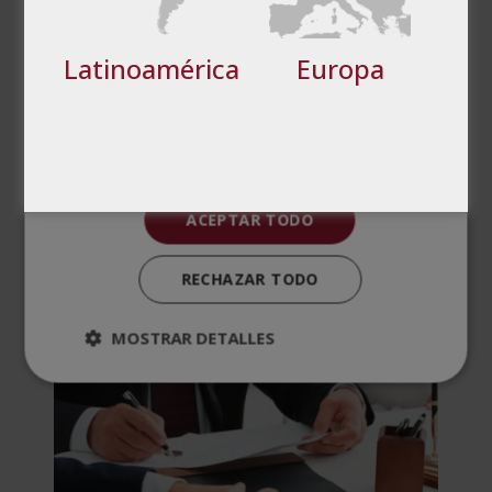
preferencias
funcionalidad
Latinoamérica
Europa
Cookies no clasificadas
Valoraciones (4)
PRODUCTOS
ACEPTAR TODO
RELACIONADOS
RECHAZAR TODO
MOSTRAR DETALLES