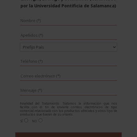
por la Universidad Pontificia de Salamanca)
Finalidad del Tratamiento: Tratamos la información que nos
facilita con el fin de enviarle correos electrónicos de tipo
comercial relacionado con los productos ofrecidos y otros tipo de
productos que fueran de su interés.
Legitimación del tratamiento: Consentimiento del interesado.
SÍ
NO
Derechos: Puede ejercitar sus derechos identificándose
suficientemente, dirigiéndose a la dirección
info@grupoesneca.com.
Para más información consulte nuestra Política de Privacidad.
A
Desea recibir información sobre nuestros productos: