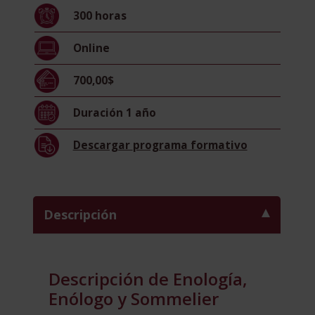
por
300
horas
la
Universidad
Online
Pontificia
de
700,00$
Salamanca)
cantidad
Duración
1 año
Descargar
programa formativo
Descripción
Descripción de Enología,
Enólogo y Sommelier