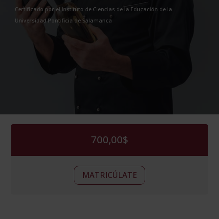
Certificado por el Instituto de Ciencias de la Educación de la
Universidad Pontificia de Salamanca
700,00
$
Enología,
Alternative:
MATRICÚLATE
Enólogo
y
Sommelier
(Certificado