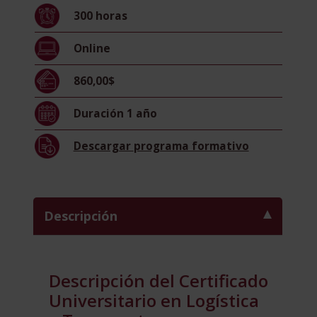
y
300
horas
Transporte
(Certificado
Online
por
la
860,00$
Universidad
Pontificia
Duración
1 año
de
Salamanca)
Descargar
programa formativo
cantidad
Descripción
Descripción del Certificado
Universitario en Logística