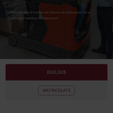
“Certificado por el Instituto de Ciencias de la Educación de la
Universidad Pontificia de Salamanca”
860,00
$
Curso
Alternative:
MATRICÚLATE
de
Formación
en
Logística