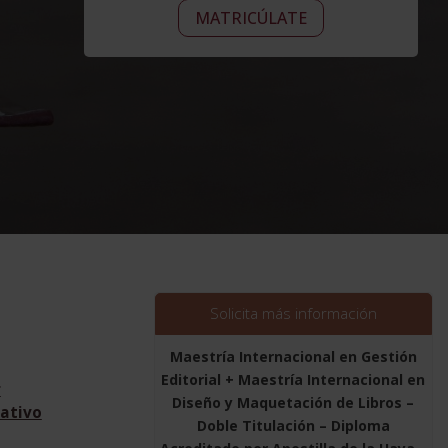
Maestría
era:
Alternative:
es:
MATRICÚLATE
Internacional
3.560,00$.
890,00$.
en
Gestión
Editorial
+
Maestría
Internacional
en
Diseño
y
Maquetación
de
Libros
Solicita más información
-
Doble
Maestría Internacional en Gestión
Titulación
Editorial + Maestría Internacional en
r
-
Diseño y Maquetación de Libros –
ativo
Diploma
Doble Titulación – Diploma
Acreditado