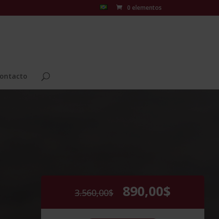
0 elementos
ontacto
890,00
$
El
El
3.560,00
$
precio
precio
original
actual