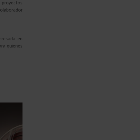
e proyectos
colaborador
teresada en
ara quienes