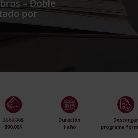
bros – Doble
itado por
3560,00$
Duración
Descarga
890,00$
1 año
programa form