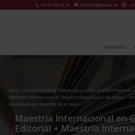
+34 91 005 92 36
comercial@esneca.lat
+34 
Maestrías
Inicio
/
Oferta Formativa
/
Maestrías y cursos de arte
/ Maestría I
Maestría Internacional en Diseño y Maquetación de Libros – Do
Acreditado por Apostilla de la Haya –
Maestría Internacional en 
Editorial + Maestría Interna