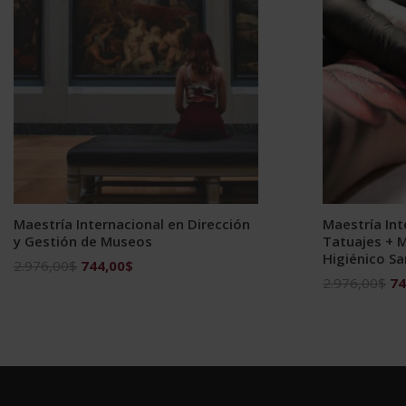
Maestría Internacional en Dirección
Maestría Int
y Gestión de Museos
Tatuajes + M
Higiénico Sa
El
El
2.976,00
$
744,00
$
El
2.976,00
$
74
precio
precio
pr
original
actual
ori
era:
es:
era
2.976,00$.
744,00$.
2.