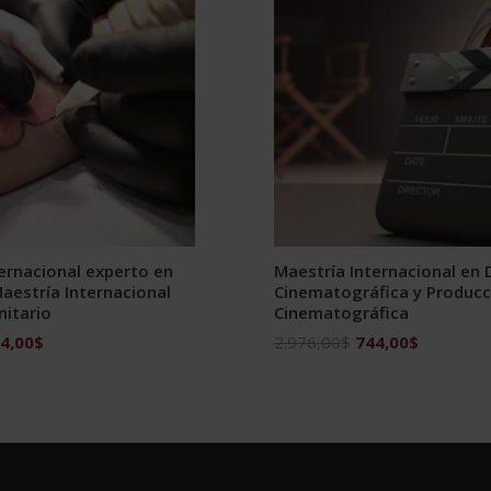
ernacional experto en
Maestría Internacional en 
aestría Internacional
Cinematográfica y Producc
nitario
Cinematográfica
El
El
El
4,00
$
2.976,00
$
744,00
$
ecio
precio
precio
precio
ginal
actual
original
actual
:
es:
era:
es:
976,00$.
744,00$.
2.976,00$.
744,00$.