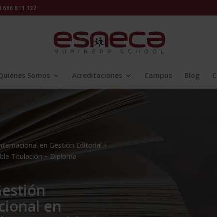
686 811 127
Quiénes Somos
Acreditaciones
Campus
Blog
C
nternacional en Gestión Editorial +
ble Titulación – Diploma
Gestión
cional en