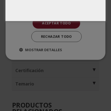
e-learning
Creadores de contenido
, diseñadores y
comunicadores
ACEPTAR TODO
Personas interesadas
en adquirir
competencias en producción de material
RECHAZAR TODO
didáctico online
MOSTRAR DETALLES
Metodología
Certificación
Temario
PRODUCTOS