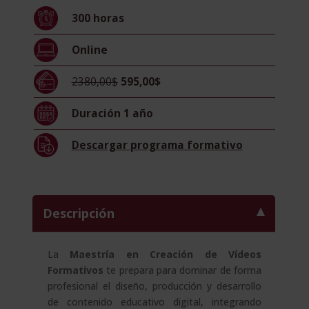
Vídeos
300
horas
Formativos
–
Online
Diploma
Acreditado
2380,00$
595,00$
Por
Apostilla
Duración
1 año
De
La
Descargar
programa formativo
Haya
–
cantidad
Descripción
La
Maestría en Creación de Vídeos
Formativos
te prepara para dominar de forma
profesional el diseño, producción y desarrollo
de contenido educativo digital, integrando