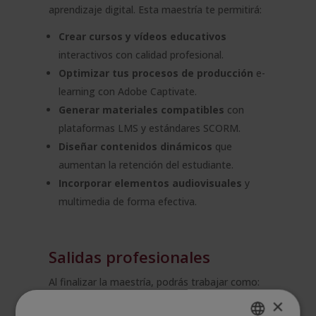
aprendizaje digital. Esta maestría te permitirá:
Crear cursos y vídeos educativos
interactivos con calidad profesional.
Optimizar tus procesos de producción
e-
learning con Adobe Captivate.
Generar materiales compatibles
con
plataformas LMS y estándares SCORM.
Diseñar contenidos dinámicos
que
aumentan la retención del estudiante.
Incorporar elementos audiovisuales
y
multimedia de forma efectiva.
Salidas profesionales
Al finalizar la maestría, podrás trabajar como:
×
Creador/a de vídeos formativos y cursos