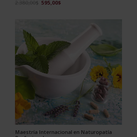
El
El
2.380,00
$
595,00
$
precio
precio
original
actual
era:
es:
2.380,00$.
595,00$.
Maestría Internacional en Naturopatía