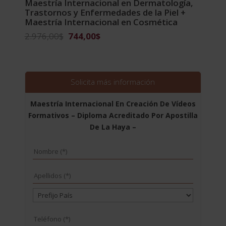
Maestría Internacional en Dermatología,
Trastornos y Enfermedades de la Piel +
Maestría Internacional en Cosmética
El
El
2.976,00
$
744,00
$
precio
precio
original
actual
era:
es:
2.976,00$.
744,00$.
Solicita más información
Maestría Internacional En Creación De Vídeos
Formativos – Diploma Acreditado Por Apostilla
De La Haya –