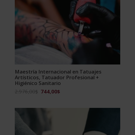
Maestría Internacional en Tatuajes
Artísticos, Tatuador Profesional +
Higiénico Sanitario
El
El
2.976,00
$
744,00
$
precio
precio
original
actual
era:
es:
2.976,00$.
744,00$.