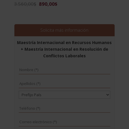
El
El
3.560,00
$
890,00
$
precio
precio
original
actual
era:
es:
3.560,00$.
890,00$.
Solicita más información
Maestría Internacional en Recursos Humanos
+ Maestría Internacional en Resolución de
Conflictos Laborales