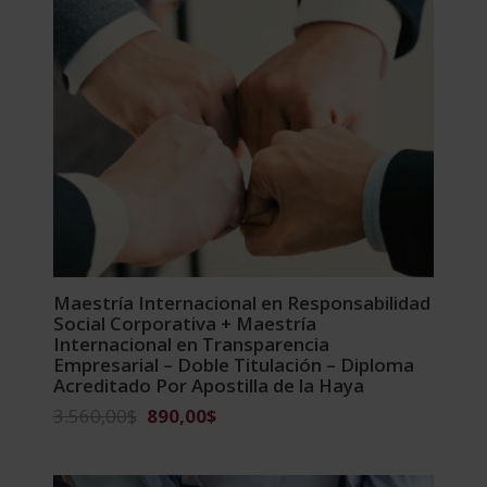
Maestría Internacional en Responsabilidad
Social Corporativa + Maestría
Internacional en Transparencia
Empresarial – Doble Titulación – Diploma
Acreditado Por Apostilla de la Haya
El
El
3.560,00
$
890,00
$
precio
precio
original
actual