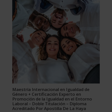
era:
es:
3.560,00$.
890,00$.
Maestría Internacional en Igualdad de
Género + Certificación Experto en
Promoción de la Igualdad en el Entorno
Laboral – Doble Titulación – Diploma
Acreditado Por Apostilla De La Haya