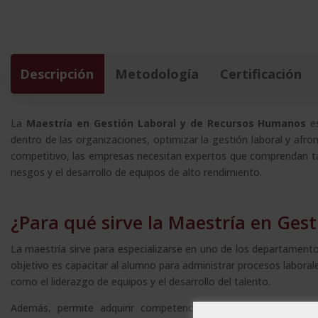
Descripción
Metodología
Certificación
La
Maestría en Gestión Laboral y de Recursos Humanos
es
dentro de las organizaciones, optimizar la gestión laboral y afr
competitivo, las empresas necesitan expertos que comprendan tan
riesgos y el desarrollo de equipos de alto rendimiento.
¿Para qué sirve la Maestría en Ge
La maestría sirve para especializarse en uno de los departament
objetivo es capacitar al alumno para administrar procesos laborale
como el liderazgo de equipos y el desarrollo del talento.
Además, permite adquirir competencias clave como negociació