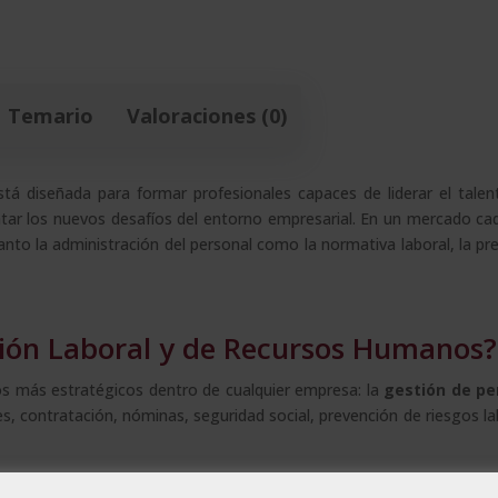
Temario
Valoraciones (0)
tá diseñada para formar profesionales capaces de liderar el tal
ontar los nuevos desafíos del entorno empresarial. En un mercado c
to la administración del personal como la normativa laboral, la pr
stión Laboral y de Recursos Humanos?
os más estratégicos dentro de cualquier empresa: la
gestión de pe
s, contratación, nóminas, seguridad social, prevención de riesgos lab
n, resolución de conflictos, coaching ejecutivo, inteligencia e