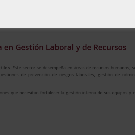
a Haya aporta un valor añadido internacional, facilitando el rec
 CECAP y AEEN, referentes en formación y calidad educativa en Esp
a en Gestión Laboral y de Recursos
tiles
. Este sector se desempeña en áreas de recursos humanos, s
uestiones de prevención de riesgos laborales, gestión de nómin
nes que necesitan fortalecer la gestión interna de sus equipos y o