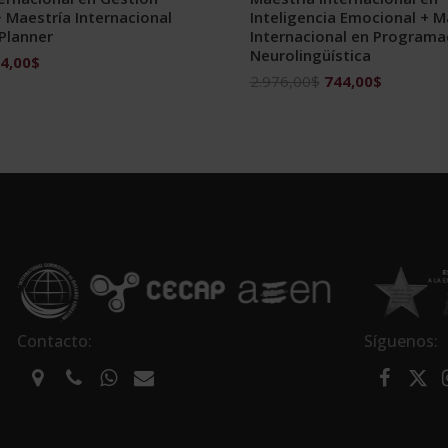
 Maestría Internacional
Inteligencia Emocional + M
Planner
Internacional en Programa
Neurolingüística
El
4,00
$
El
El
2.976,00
$
744,00
$
ecio
precio
precio
precio
ginal
actual
original
actual
:
es:
era:
es:
976,00$.
744,00$.
2.976,00$.
744,00$.
Contacto:
Síguenos: