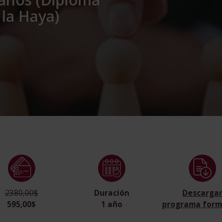
 la Haya)
2380,00$
Duración
Descarga
595,00$
1 año
programa form