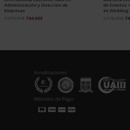
Administración y Dirección de
de Eventos +
Empresas
en Wedding 
El
El
El
2.976,00
$
744,00
$
2.976,00
$
74
precio
precio
pr
original
actual
ori
era:
es:
era
2.976,00$.
744,00$.
2.
Acreditaciones:
Métodos de Pago: