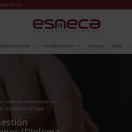
686 811 127
Quiénes Somos
Acreditaciones
Campus
Blog
C
os
/ Maestría Internacional en
 Apostilla de la Haya)
Gestión
anos (Diploma