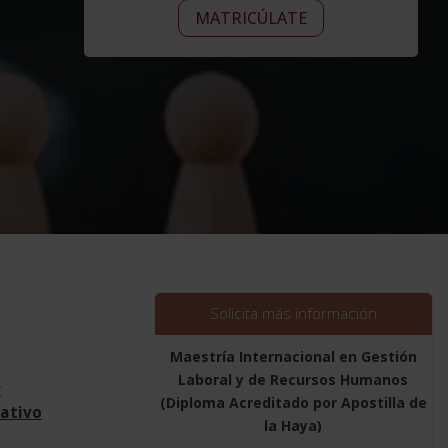
Maestría
era:
Alternative:
es:
MATRICÚLATE
Internacional
2.380,00$.
595,00$.
en
Gestión
Laboral
y
de
Recursos
Humanos
(Diploma
Acreditado
por
Apostilla
de
Solicita más información
la
Haya)
Maestría Internacional en Gestión
cantidad
Laboral y de Recursos Humanos
r
(Diploma Acreditado por Apostilla de
ativo
la Haya)