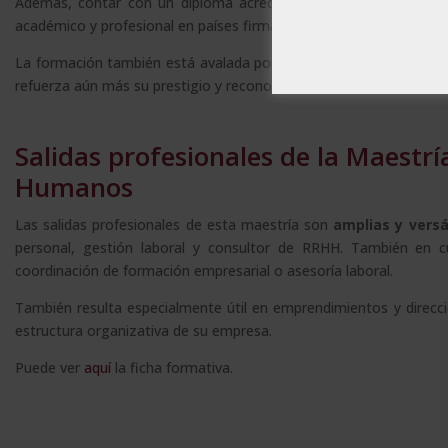
Además, contar con un diploma acreditado por la Apostilla de L
académico y profesional en países firmantes del convenio.
La formación también está avalada por la condición de socios de
refuerza aún más su prestigio y reconocimiento.
Salidas profesionales de la Maestrí
Humanos
Las salidas profesionales de esta maestría son
amplias y versá
personal, gestión laboral y consultor de RRHH. También en c
coordinación de formación empresarial o asesoría laboral.
También resulta especialmente útil en emprendimientos y direccio
estructura organizativa de su empresa.
Puede ver
aquí
la ficha formativa.