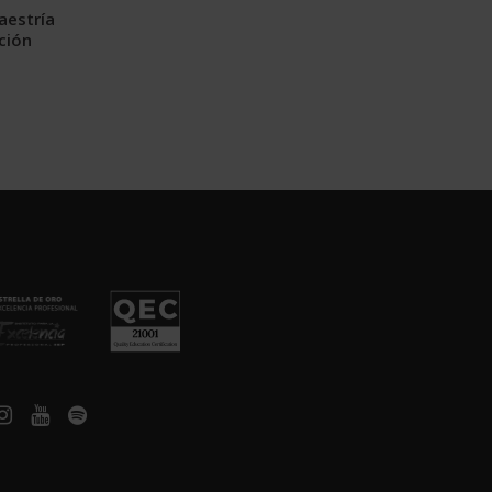
aestría
ción