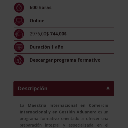
+
600
horas
Maestría
Internacional
Online
En
Gestión
2976,00$
744,00$
Aduanera
-
Duración
1 año
Doble
Titulación
Descargar
programa formativo
-
cantidad
Descripción
La
Maestría Internacional en Comercio
Internacional y en Gestión Aduanera
es un
programa formativo orientado a ofrecer una
preparación integral y especializada en el