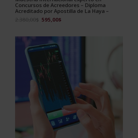
Concursos de Acreedores – Diploma
Acreditado por Apostilla de La Haya –
El
El
2.380,00
$
595,00
$
precio
precio
original
actual
era:
es:
2.380,00$.
595,00$.