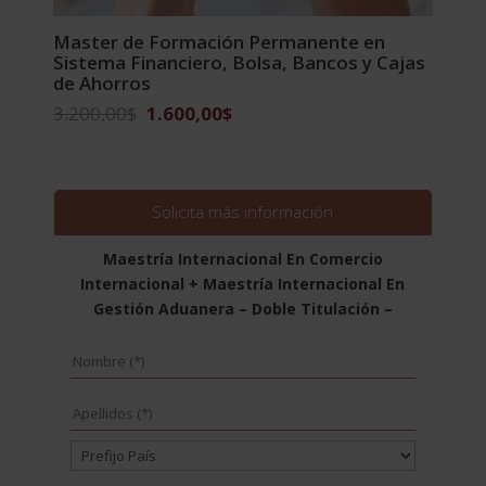
Master de Formación Permanente en
Sistema Financiero, Bolsa, Bancos y Cajas
de Ahorros
El
El
3.200,00
$
1.600,00
$
precio
precio
original
actual
era:
es:
3.200,00$.
1.600,00$.
Solicita más información
Maestría Internacional En Comercio
Internacional + Maestría Internacional En
Gestión Aduanera – Doble Titulación –