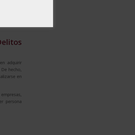
 jurídicas,
los regula.
litos
en adquirir
. De hecho,
alizarse en
 empresas,
ier persona