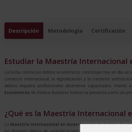
Descripción
Metodología
Certificación
Estudiar la Maestría Internacional
La lucha contra los delitos económicos constituye hoy en día un d
comercio internacional, la digitalización y la creciente sofisti
delitos requiera profesionales altamente capacitados. Frente 
Económicos
de Esneca Business School se presenta como un prog
¿Qué es la Maestría Internacional 
La
Maestría Internacional en Investigación de Delitos Econ
los distintos delitos de carácter económico. Estos delitos abarcan d