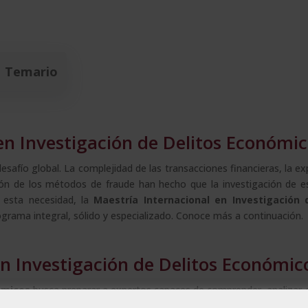
Temario
 en Investigación de Delitos Económi
esafío global. La complejidad de las transacciones financieras, la ex
cación de los métodos de fraude han hecho que la investigación de e
a esta necesidad, la
Maestría Internacional en Investigación 
rama integral, sólido y especializado. Conoce más a continuación.
en Investigación de Delitos Económic
ómicos
busca preparar a expertos capaces de comprender, analizar e
esde el fraude fiscal, la corrupción, el blanqueo de capitales, las fal