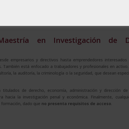
l y penal, extinción de responsabilidad, responsabilidad de personas
l blanqueo de capitales.
tales mediante criptoactivos, junto a la normativa internacional que 
aestría en Investigación de De
desde empresarios y directivos hasta emprendedores interesados 
os. También está enfocado a trabajadores y profesionales en activo
oría, la auditoría, la criminología o la seguridad, que desean especi
 titulados de derecho, economía, administración y dirección de
era hacia la investigación penal y económica. Finalmente, cualqu
la formación, dado que
no presenta requisitos de acceso
.