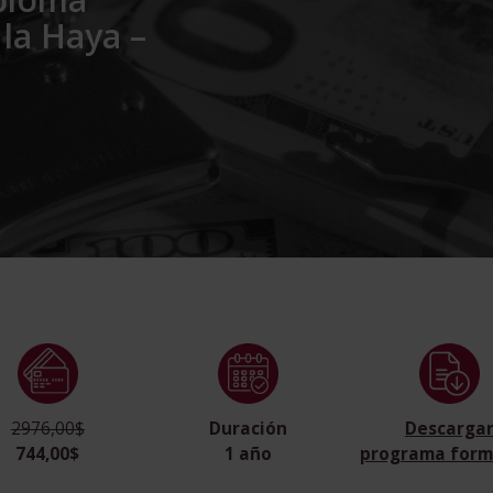
 la Haya –
2976,00$
Duración
Descarga
744,00$
1 año
programa form