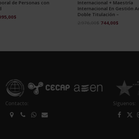
boral de Personas con
Internacional + Maestría
d
Internacional En Gestión A
Doble Titulación –
El
095,00
$
El
El
2.976,00
$
744,00
$
ecio
precio
precio
precio
ginal
actual
original
actual
:
es:
era:
es:
190,00$.
1.095,00$.
2.976,00$.
744,00$.
Contacto:
Síguenos: