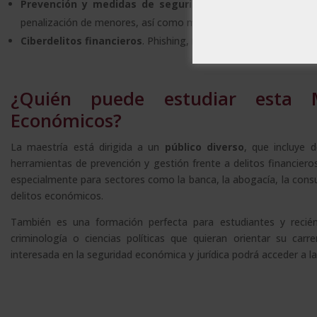
Prevención y medidas de seguridad
. Responsabilidad civi
penalización de menores, así como medidas preventivas contra e
Ciberdelitos financieros
. Phishing, malware y blanqueo de capi
¿Quién puede estudiar esta M
Económicos?
La maestría está dirigida a un
público diverso
, que incluye 
herramientas de prevención y gestión frente a delitos financier
especialmente para sectores como la banca, la abogacía, la consult
delitos económicos.
También es una formación perfecta para estudiantes y recién
criminología o ciencias políticas que quieran orientar su carr
interesada en la seguridad económica y jurídica podrá acceder a 