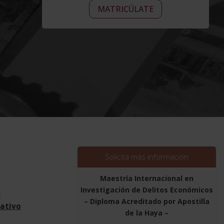
Maestría
era:
Alternative:
es:
MATRICÚLATE
Internacional
2.976,00$.
744,00$.
en
Investigación
de
Delitos
Económicos
-
Diploma
Acreditado
por
Apostilla
de
la
Solicita más información
Haya
-
Maestría Internacional en
cantidad
Investigación de Delitos Económicos
r
– Diploma Acreditado por Apostilla
ativo
de la Haya –