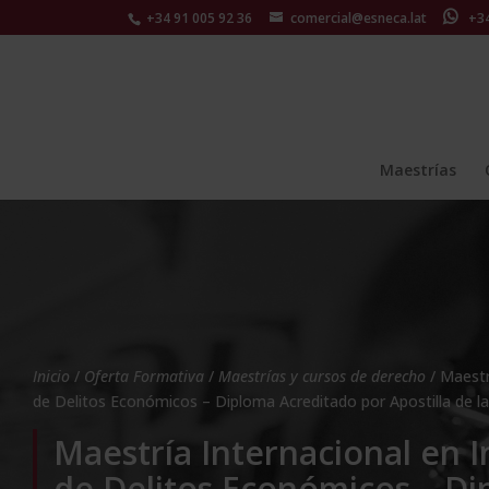
+34 91 005 92 36
comercial@esneca.lat
+34 
Maestrías
Inicio
/
Oferta Formativa
/
Maestrías y cursos de derecho
/ Maestr
de Delitos Económicos – Diploma Acreditado por Apostilla de l
Maestría Internacional en I
de Delitos Económicos – D