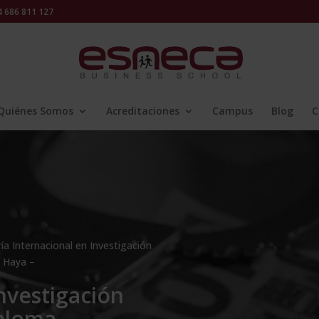
686 811 127
Quiénes Somos
Acreditaciones
Campus
Blog
C
ía Internacional en Investigación
a Haya –
nvestigación
iploma