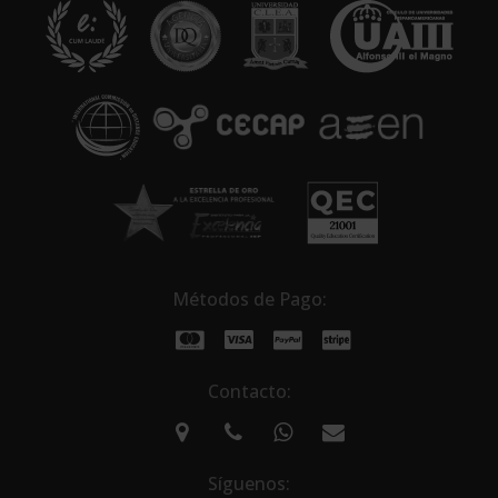
a
t
i
v
e
:
Métodos de Pago:
Contacto:
Síguenos: