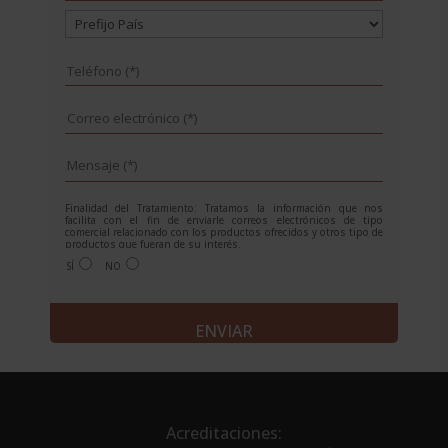
Finalidad del Tratamiento: Tratamos la información que nos
facilita con el fin de enviarle correos electrónicos de tipo
comercial relacionado con los productos ofrecidos y otros tipo de
productos que fueran de su interés.
Legitimación del tratamiento: Consentimiento del interesado.
SÍ
NO
Derechos: Puede ejercitar sus derechos identificándose
suficientemente, dirigiéndose a la dirección
info@grupoesneca.com.
Para más información consulte nuestra Política de Privacidad.
A
Desea recibir información sobre nuestros productos:
l
t
e
r
n
Acreditaciones: