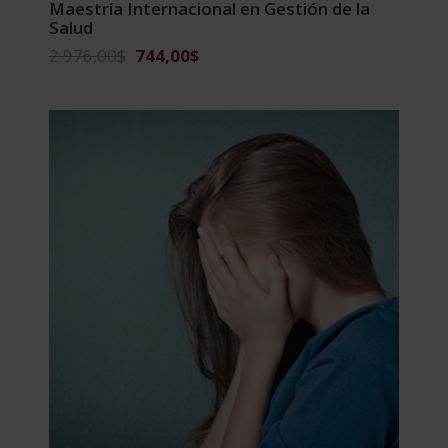
Maestría Internacional en Gestión de la
Salud
El
El
2.976,00
$
744,00
$
precio
precio
original
actual
era:
es:
2.976,00$.
744,00$.