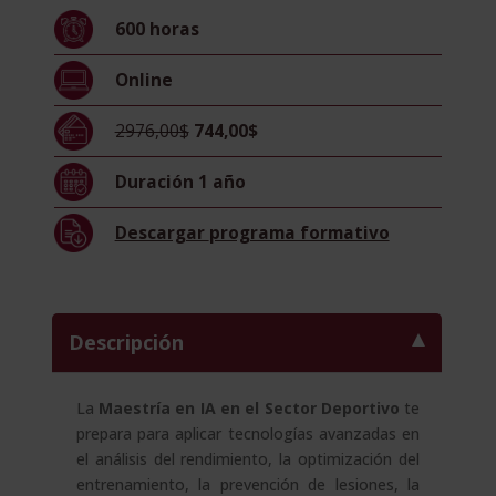
En
600
horas
El
Sector
Online
Deportivo
-
2976,00$
744,00$
Diploma
Acreditado
Duración
1 año
Por
Apostilla
Descargar
programa formativo
De
La
Haya
-
Descripción
cantidad
La
Maestría en IA en el Sector Deportivo
te
prepara para aplicar tecnologías avanzadas en
el análisis del rendimiento, la optimización del
entrenamiento, la prevención de lesiones, la