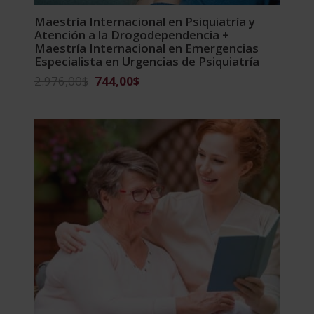
Maestría Internacional en Psiquiatría y
Atención a la Drogodependencia +
Maestría Internacional en Emergencias
Especialista en Urgencias de Psiquiatría
El
El
2.976,00
$
744,00
$
precio
precio
original
actual
era:
es:
2.976,00$.
744,00$.