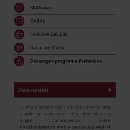
y
300
horas
Marketing
Digital
Online
(Diploma
Acreditado
2380,00$
595,00$
por
Apostilla
Duración
1 año
de
la
Descargar
programa formativo
Haya)
cantidad
Descripción
El Programa está especialmente diseñado para
aquellas personas que estén interesadas en
adquirir conocimientos sobre
Posicionamiento Web y Marketing Digital