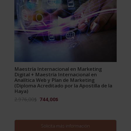
Maestría Internacional en Marketing
Digital + Maestría Internacional en
Analítica Web y Plan de Marketing
(Diploma Acreditado por la Apostilla de la
Haya)
El
El
2.976,00
$
744,00
$
precio
precio
original
actual
era:
es:
2.976,00$.
744,00$.
Solicita más información