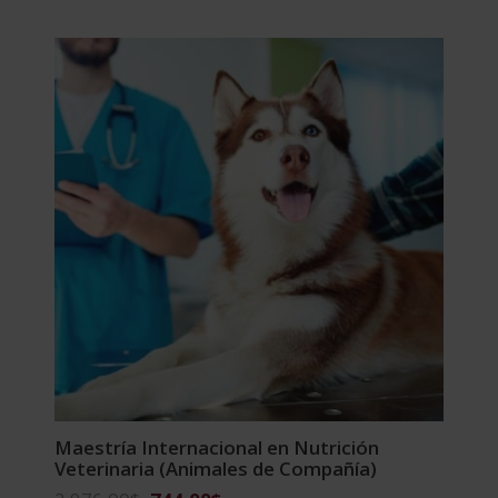
original
actual
era:
es:
4.320,00$.
1.080,00$.
Maestría Internacional en Nutrición
Veterinaria (Animales de Compañía)
El
El