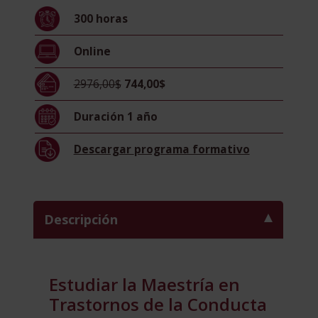
la
300
horas
Conducta
Alimentaria
Online
cantidad
2976,00$
744,00$
Duración
1 año
Descargar
programa formativo
Descripción
Estudiar la Maestría en
Trastornos de la Conducta