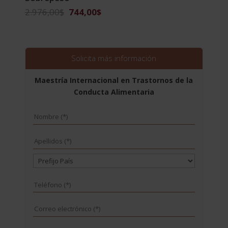
El
El
2.976,00
$
744,00
$
precio
precio
original
actual
era:
es:
2.976,00$.
744,00$.
Solicita más información
Maestría Internacional en Trastornos de la
Conducta Alimentaria