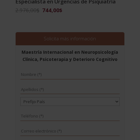
Especialista en Urgencias de Psiquiatría
El
El
2.976,00
$
744,00
$
precio
precio
original
actual
era:
es:
2.976,00$.
744,00$.
Solicita más información
Maestría Internacional en Neuropsicología
Clínica, Psicoterapia y Deterioro Cognitivo