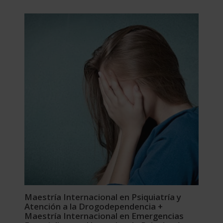
original
actual
era:
es:
2.976,00$.
744,00$.
Maestría Internacional en Psiquiatría y
Atención a la Drogodependencia +
Maestría Internacional en Emergencias