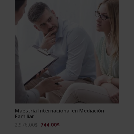
Maestría Internacional en Mediación
Familiar
El
El
2.976,00
$
744,00
$
precio
precio