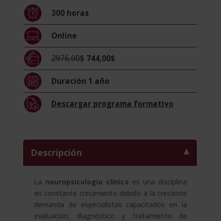
Psicoterapia
300
horas
y
Deterioro
Online
Cognitivo
cantidad
2976,00$
744,00$
Duración
1 año
Descargar
programa formativo
Descripción
La
neuropsicología clínica
es una disciplina
en constante crecimiento debido a la creciente
demanda de especialistas capacitados en la
evaluación, diagnóstico y tratamiento de