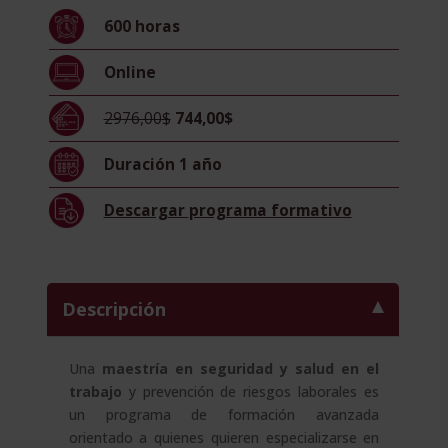
Salud
600
horas
en
el
Online
Trabajo
y
2976,00$
744,00$
en
Prevención
Duración
1 año
de
Riesgos
Descargar
programa formativo
Laborales
cantidad
Descripción
Una
maestría en seguridad y salud en el
trabajo
y prevención de riesgos laborales es
un programa de formación avanzada
orientado a quienes quieren especializarse en