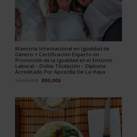
Maestría Internacional en Igualdad de
Género + Certificación Experto en
Promoción de la Igualdad en el Entorno
Laboral – Doble Titulación – Diploma
Acreditado Por Apostilla De La Haya
El
El
3.560,00
$
890,00
$
precio
precio
original
actual
era:
es:
3.560,00$.
890,00$.