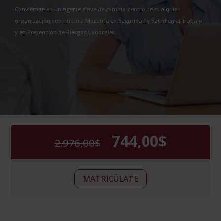
Conviértete en un agente clave de cambio dentro de cualquier
organización con nuestra Maestría en Seguridad y Salud en el Trabajo
y en Prevención de Riesgos Laborales.
744,00
$
2.976,00
$
El
El
precio
precio
original
actual
Maestría
era:
es:
Alternative:
MATRICÚLATE
Internacional
2.976,00$.
744,00$.
en
Seguridad
y