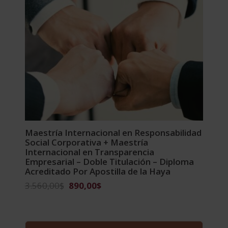
Maestría Internacional en Responsabilidad
Social Corporativa + Maestría
Internacional en Transparencia
Empresarial – Doble Titulación – Diploma
Acreditado Por Apostilla de la Haya
El
El
3.560,00
$
890,00
$
precio
precio
original
actual
era:
es: