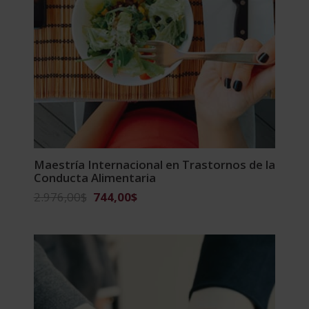
Maestría Internacional en Trastornos de la
Conducta Alimentaria
El
El
2.976,00
$
744,00
$
precio
precio
original
actual
era:
es:
2.976,00$.
744,00$.