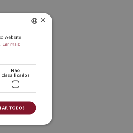
×
so website,
SPANISH
.
Ler mais
PORTUGUESE
Não
classificados
ITAR TODOS