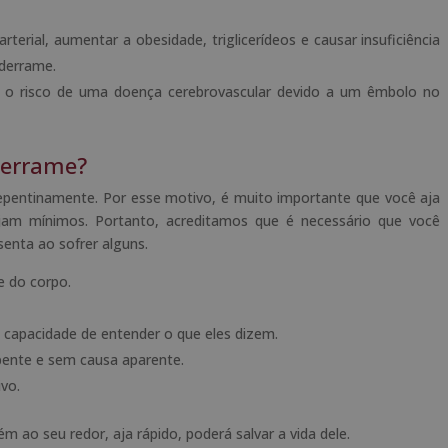
erial, aumentar a obesidade, triglicerídeos e causar insuficiência
 derrame.
 o risco de uma doença cerebrovascular devido a um êmbolo no
derrame?
 repentinamente. Por esse motivo, é muito importante que você aja
jam mínimos. Portanto, acreditamos que é necessário que você
enta ao sofrer alguns.
e do corpo.
capacidade de entender o que eles dizem.
pente e sem causa aparente.
vo.
ao seu redor, aja rápido, poderá salvar a vida dele.