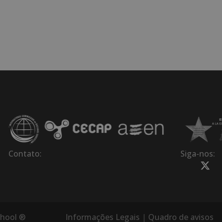
Contato:
Siga-nos:
Informações Legais
|
Quadro de avisos
chool ®