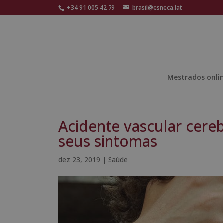
+34 91 005 42 79
brasil@esneca.lat
Mestrados onli
Acidente vascular cereb
seus sintomas
dez 23, 2019
|
Saúde