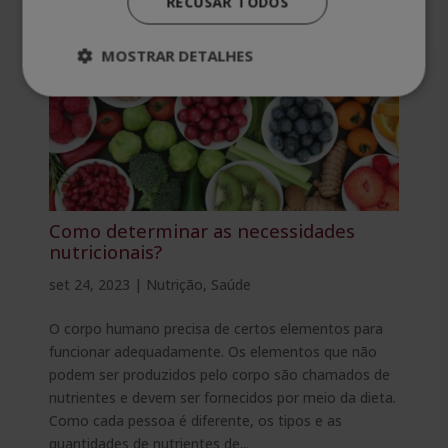
RECUSAR TODOS
MOSTRAR DETALHES
Como determinar as necessidades
nutricionais?
set 24, 2023
|
Nutrição
,
Saúde
O corpo humano precisa de certos elementos para
funcionar adequadamente. Os elementos que não
podem ser produzidos pelo corpo são chamados de
nutrientes e devem ser fornecidos por meio da dieta.
Como cada pessoa é diferente, os tipos e as
quantidades de nutrientes de...