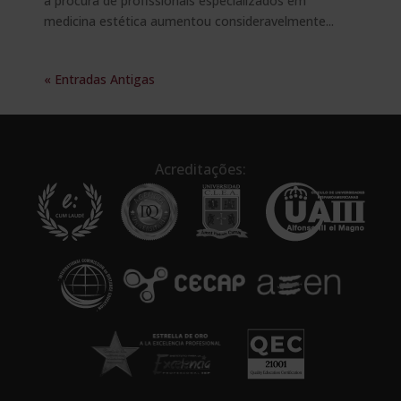
a procura de profissionais especializados em
medicina estética aumentou consideravelmente...
« Entradas Antigas
Acreditações: