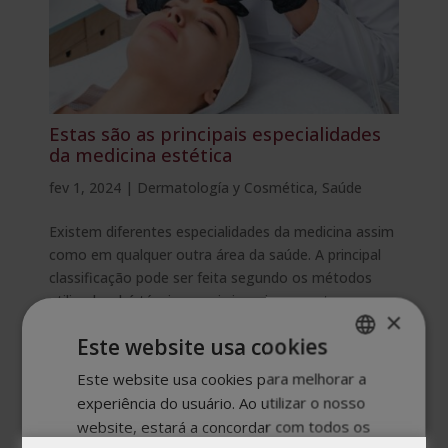
Estas são as principais especialidades
da medicina estética
fev 1, 2024
|
Dermatología y Cosmética
,
Saúde
Existem diferentes especialidades da medicina assim
como em qualquer outra área da saúde. A principal
classificação pode ser feita segundo os métodos
utilizados: há técnicas mais invasivas e outras que
×
não são. Contamos tudo o que você precisa saber
Este website usa cookies
sobre os...
Este website usa cookies para melhorar a
SPANISH
experiência do usuário. Ao utilizar o nosso
PORTUGUESE
website, estará a concordar com todos os