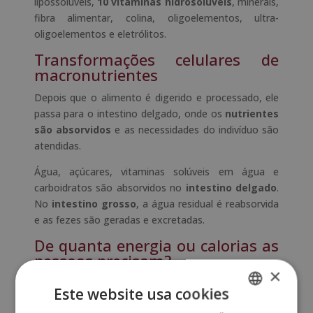
lipossolúveis,
10 vitaminas hidrosolúveis
, minerais,
fibra alimentar, colina, oligoelementos, ultra-
oligoelementos e eletrólitos.
Transformações celulares de
macronutrientes
Depois que o alimento é digerido e processado, ele
passa para o intestino delgado, onde os
nutrientes
são absorvidos
e as necessidades do indivíduo são
atendidas.
Água, açúcares, vitaminas solúveis em água e
carboidratos são absorvidos no
intestino delgado
.
No
intestino grosso
, a água residual é reabsorvida
e as fezes são geradas e excretadas.
De quanta energia ou calorias as
pessoas precisam?
×
É importante saber que a energia é o combustível
Este website usa cookies
usado pelo nosso organismo para realizar as suas