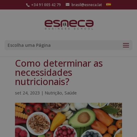
+34 91 005 42 79
brasil@esneca.lat
Escolha uma Página
Como determinar as
necessidades
nutricionais?
set 24, 2023
|
Nutrição
,
Saúde