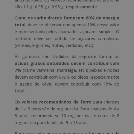
são 1.1 g, 0.95 g e 0.95 g, respetivamente.
Como
os carboidratos fornecem 60% da energia
total
, deve-se observar que apenas 10% desse valor
é representado pelos chamados açúcares simples. O
restante deve ser obtido de açúcares complexos
(cereais, legumes, frutas, verduras, etc.).
As gorduras são divididas da seguinte forma: os
ácidos graxos saturados devem contribuir com
7%
(carne vermelha, manteiga, etc.); peixes e nozes
devem contribuir com 8%; e os óleos (especialmente
o azeite de oliva) devem contribuir com 15% do
total.
Os
valores recomendados de ferro
para crianças
de 1 a 3 anos são de mg por dia. Para crianças de 4 a
8 anos, recomenda-se 10 mg por dia, e cerca de 8
mg por dia para bebés de 9 a 13 anos.
Por outro lado, entre o primeiro e o terceiro ano de