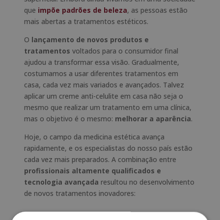
que
impõe padrões de beleza
, as pessoas estão
mais abertas a tratamentos estéticos.
O
lançamento de novos produtos e
tratamentos
voltados para o consumidor final
ajudou a transformar essa visão. Gradualmente,
costumamos a usar diferentes tratamentos em
casa, cada vez mais variados e avançados. Talvez
aplicar um creme anti-celulite em casa não seja o
mesmo que realizar um tratamento em uma clínica,
mas o objetivo é o mesmo:
melhorar a aparência
.
Hoje, o campo da medicina estética avança
rapidamente, e os especialistas do nosso país estão
cada vez mais preparados. A combinação entre
profissionais altamente qualificados e
tecnologia avançada
resultou no desenvolvimento
de novos tratamentos inovadores: