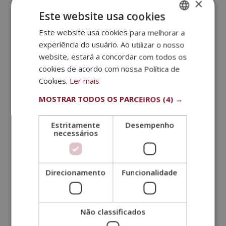
×
MESTRADO INTERNACIONAL EM MEDICINA
ESTÉTICA
Este website usa cookies
Este website usa cookies para melhorar a
SPANISH
Tratamentos estéticos de
experiência do usuário. Ao utilizar o nosso
vanguarda
PORTUGUESE
website, estará a concordar com todos os
Entre os procedimentos mais inovadores, destacam-
cookies de acordo com nossa Política de
se:
Cookies.
Ler mais
Técnica de
crescimento capilar
com plasma rico
MOSTRAR TODOS OS PARCEIROS
(4) →
em plaquetas do próprio paciente.
Novas tecnologias que
eliminam a celulite
de
Estritamente
Desempenho
necessários
forma permanente.
Preenchimento de rugas profundas
com
plasma rico em plaquetas, evitando problemas de
Direcionamento
Funcionalidade
intolerância.
Método Belkyra
, que elimina a papada com
microinjeções.
Não classificados
Micropunções de Shelterina
, que rejuvenescem