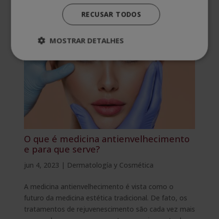
aparência. Dois termos usados com...
RECUSAR TODOS
MOSTRAR DETALHES
O que é medicina antienvelhecimento
e para que serve?
jun 4, 2023
|
Dermatología y Cosmética
A medicina antienvelhecimento é vista como o
futuro da medicina estética tradicional. De fato, os
tratamentos de rejuvenescimento são cada vez mais