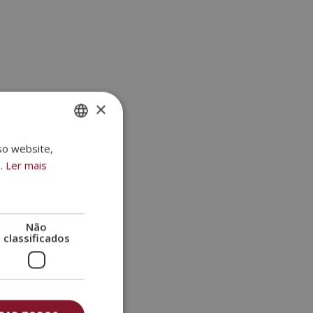
×
so website,
SPANISH
.
Ler mais
PORTUGUESE
Não
classificados