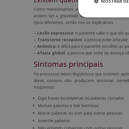
MOSTRAR DE
Como mencionamos anteriormente, o tipo de pro
podem ser a gravidade da parte do cérebro que
tipos diferentes, então nós os explicamos.
– Lesão expressiva
: o paciente sabe o que ele q
– Transtorno receptivo
: a pessoa pode articular
– Anômica:
é difícil para o paciente escolher as 
– Afasia global:
a pessoa que sofre da doença não 
Sintomas principais
Os processos
neuro lingüísticos
que ocorrem após 
áreas comuns não produzem sintomas semelh
freqüentes:
Diga frases incompletas ou palavras cortadas
Misture palavras e fale besteiras
Alterar palavras ou som para outras pessoas
Inventar palavras
Não entendo conversas com outras pessoas