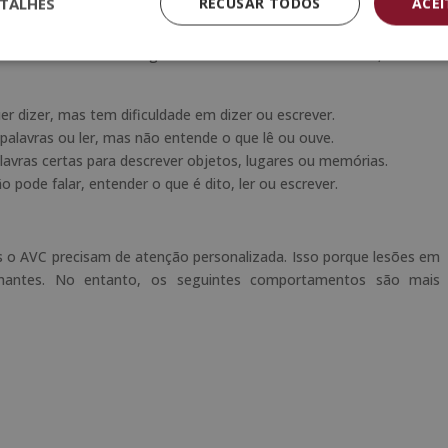
TALHES
RECUSAR TODOS
ACE
blema que o paciente possui dependerá de alguns fatores. Estes
 sofreu o dano e a magnitude dele. De acordo com isso, existem
uer dizer, mas tem dificuldade em dizer ou escrever.
 palavras ou ler, mas não entende o que lê ou ouve.
palavras certas para descrever objetos, lugares ou memórias.
pode falar, entender o que é dito, ler ou escrever.
o AVC precisam de atenção personalizada. Isso porque lesões em
antes. No entanto, os seguintes comportamentos são mais