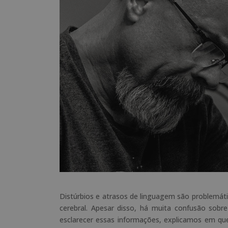
Distúrbios e atrasos de linguagem são problemá
cerebral. Apesar disso, há muita confusão sobr
esclarecer essas informações, explicamos em qu