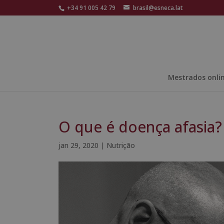
+34 91 005 42 79
brasil@esneca.lat
Mestrados onli
O que é doença afasia?
jan 29, 2020
|
Nutrição